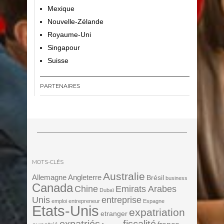
Mexique
Nouvelle-Zélande
Royaume-Uni
Singapour
Suisse
PARTENAIRES
MOTS-CLÉS
Australie
Angleterre
Allemagne
Brésil
business
Canada
Chine
Emirats Arabes
Dubaï
Unis
entreprise
emploi
entrepreneur
Espagne
Etats-Unis
expatriation
etranger
expatriés
fiscalité