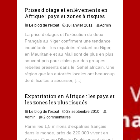
Prises d'otage et enlèvements en
Afrique : pays et zones à risques
Le blog de l'expat
10 janvier 2011
Admin
La prise d’otages et l’exécution de deux
Français au Niger confirment une tendance
inquiétante : les expatriés résidant au Niger,
en Mauritanie et au Mali sont de plus en plus
souvent pris pour cibles par des groupes
rebelles présents dans le Sahel africain. Une
région que les autorités locales ont beaucoup
de difficultés à sécuriser, […]
Expatriation en Afrique : les pays et
les zones les plus risqués
Le blog de l'expat
28 septembre 2010
Admin
2 commentaires
Parmi les 1,5 millions d’expatriés français
dans le monde, près de 220.000 vivent en
Afrique. Comme l’illustre l’enlèvement récent