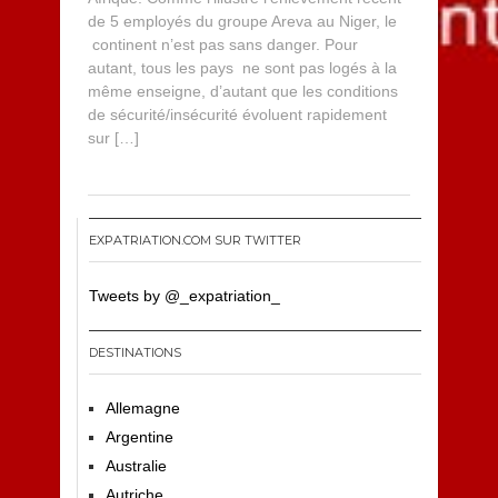
de 5 employés du groupe Areva au Niger, le
continent n’est pas sans danger. Pour
autant, tous les pays ne sont pas logés à la
même enseigne, d’autant que les conditions
de sécurité/insécurité évoluent rapidement
sur […]
EXPATRIATION.COM SUR TWITTER
Tweets by @_expatriation_
DESTINATIONS
Allemagne
Argentine
Australie
Autriche