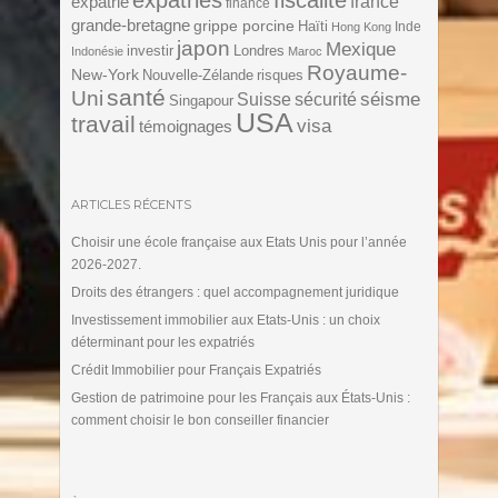
expatrié
france
finance
grande-bretagne
grippe porcine
Haïti
Inde
Hong Kong
japon
Mexique
investir
Londres
Indonésie
Maroc
Royaume-
New-York
Nouvelle-Zélande
risques
santé
Uni
séisme
Suisse
sécurité
Singapour
USA
travail
visa
témoignages
ARTICLES RÉCENTS
Choisir une école française aux Etats Unis pour l’année
2026-2027.
Droits des étrangers : quel accompagnement juridique
Investissement immobilier aux Etats-Unis : un choix
déterminant pour les expatriés
Crédit Immobilier pour Français Expatriés
Gestion de patrimoine pour les Français aux États-Unis :
comment choisir le bon conseiller financier