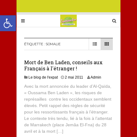
Ouvrir la barre d’outils
ÉTIQUETTE :
SOMALIE
Mort de Ben Laden, conseils aux
Français à l'étranger !
Le blog de l'expat
2 mai 2011
Admin
Avec la mort annoncée du leader d’Al-Qaïda,
« Oussama Ben Laden », les risques de
représailles contre les occidentaux semblent
élevés. Petit rappel des règles de sécurité
pour les ressortissants français à l’étranger.
Le contexte très tendu, lié à la fois à l’attentat
de Marrakech (place Jemâa El-Fna) du 28
avril et à la mort […]