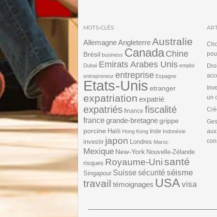
MOTS-CLÉS
ART
Australie
Angleterre
Allemagne
Cho
Canada
Chine
Brésil
pou
business
Emirats Arabes Unis
Dubaï
emploi
Dro
entreprise
acc
entrepreneur
Espagne
Etats-Unis
etranger
Inv
expatriation
un 
expatrié
expatriés
fiscalité
Cré
finance
france
grande-bretagne
grippe
Ges
porcine
Haïti
Inde
aux
Hong Kong
Indonésie
japon
cons
investir
Londres
Maroc
Mexique
New-York
Nouvelle-Zélande
santé
Royaume-Uni
risques
séisme
Suisse
sécurité
Singapour
USA
travail
visa
témoignages