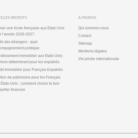
ICLES RÉCENTS
À PROPOS
isir une école française aux Etats Unis
Qui sommes-nous
r l’année 2026-2027.
Contact
its des étrangers : quel
Sitemap
ompagnement juridique
Mentions légales
estissement immobilier aux Etats-Unis :
Vie privée internationale
choix déterminant pour les expatriés
dit Immobilier pour Français Expatriés
tion de patrimoine pour les Français
 États-Unis : comment choisir le bon
eiller financier