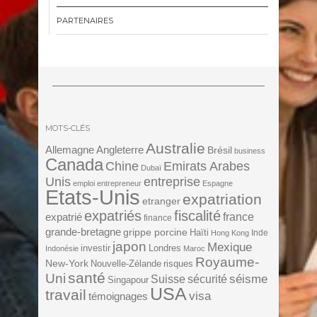
PARTENAIRES
MOTS-CLÉS
Australie
Angleterre
Allemagne
Brésil
business
Canada
Chine
Emirats Arabes
Dubaï
Unis
entreprise
emploi
entrepreneur
Espagne
Etats-Unis
expatriation
etranger
expatriés
fiscalité
expatrié
france
finance
grande-bretagne
grippe porcine
Haïti
Inde
Hong Kong
japon
Mexique
investir
Londres
Indonésie
Maroc
Royaume-
New-York
Nouvelle-Zélande
risques
santé
Uni
séisme
Suisse
sécurité
Singapour
USA
travail
visa
témoignages