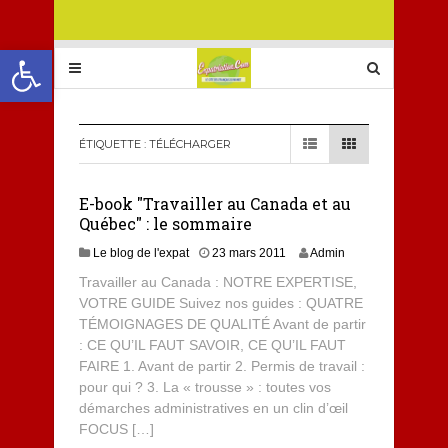
Ouvrir la barre d’outils
ÉTIQUETTE :
TÉLÉCHARGER
E-book "Travailler au Canada et au
Québec" : le sommaire
Le blog de l'expat
23 mars 2011
Admin
Travailler au Canada : NOTRE EXPERTISE,
VOTRE GUIDE Suivez nos guides : QUATRE
TÉMOIGNAGES DE QUALITÉ Avant de partir
: CE QU’IL FAUT SAVOIR, CE QU’IL FAUT
FAIRE 1. Avant de partir 2. Permis de travail :
pour qui ? 3. La « trousse » : toutes vos
démarches administratives en un clin d’œil
FOCUS […]