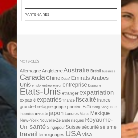
PARTENAIRES
MOTS-CLÉS
Australie
Angleterre
Allemagne
Brésil
business
Canada
Chine
Emirats Arabes
Dubaï
Unis
entreprise
emploi
entrepreneur
Espagne
Etats-Unis
expatriation
etranger
expatriés
fiscalité
expatrié
france
finance
grande-bretagne
grippe porcine
Haïti
Inde
Hong Kong
japon
Mexique
investir
Londres
Indonésie
Maroc
Royaume-
New-York
Nouvelle-Zélande
risques
santé
Uni
séisme
Suisse
sécurité
Singapour
USA
travail
visa
témoignages