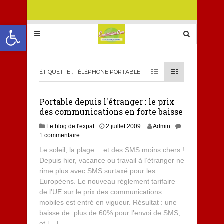
Ouvrir la barre d’outils
ÉTIQUETTE :
TÉLÉPHONE PORTABLE
Portable depuis l'étranger : le prix
des communications en forte baisse
Le blog de l'expat
2 juillet 2009
Admin
1 commentaire
Le soleil, la plage… et des SMS moins chers !
Depuis hier, vacance ou travail à l’étranger ne
rime plus avec SMS surtaxé pour les
Européens. Le nouveau règlement tarifaire
de l’UE sur le prix des communications
mobiles est entré en vigueur. Résultat : une
baisse de plus de 60% pour l’envoi de SMS,
et […]