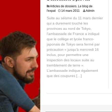
Articles de dossiers
,
Le blog de
l'expat
14 mars 2011
Admin
Suite au séisme du 11 mars dernier
qui a durement touché les
provinces au nord de Tokyo,
l’ambassade de France a indiqué
que le collège et lycée franco-
japonais de Tokyo sera fermé par
précaution « jusqu’à mercredi 16
inclus, pour permettre une
inspection des locaux suite au
tremblement de terre ».
L’ambassade indique également
que des coupures […]