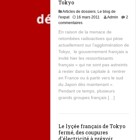
Tokyo
Articles de dossiers
,
Le blog de
l'expat
16 mars 2011
Admin
2
commentaires
En raison de la menace de
retombées radioactives qui pèse
actuellement sur l’agglomération de
Tokyo, le gouvernement français a
invité hier les ressortissants
français « qui ne sont pas astreints
à rester dans la capitale à rentrer
en France ou à partir vers le sud
du Japon dès maintenant ».
Pendant ce temps, plusieurs
grands groupes français […]
Le lyçée français de Tokyo
fermé, des coupures
d'électricité à prévoir