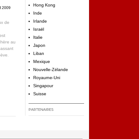
Hong Kong
et 2009
Inde
Irlande
ux de
Israël
est
Italie
 chère au
Japon
passant
Liban
nève.
Mexique
Nouvelle-Zélande
Royaume-Uni
Singapour
Suisse
PARTENAIRES