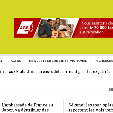
AT
ACTUS
NEWSLETTER SUR L’INTERNATIONAL
RECHERCHE
ise aux Etats Unis pour l’année 2026-2027.
27 février 2026
ier aux Etats-Unis : un choix déterminant pour les expatriés
 Français Expatriés
30 novembre 2025
(Gold Card)
20 mai 2025
L'ambassade de France au
Séisme : les tour-opér
expatriés
2 novembre 2024
Japon va distribuer des
reportent les vols ver