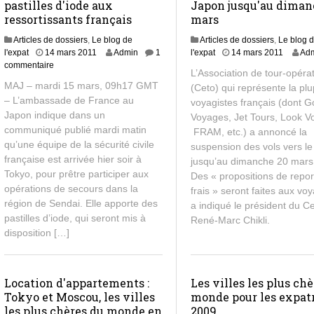
pastilles d'iode aux
Japon jusqu'au diman
ressortissants français
mars
Articles de dossiers
,
Le blog de
Articles de dossiers
,
Le blog 
l'expat
14 mars 2011
Admin
1
l'expat
14 mars 2011
Ad
commentaire
L’Association de tour-opéra
MAJ – mardi 15 mars, 09h17 GMT
(Ceto) qui représente la pl
– L’ambassade de France au
voyagistes français (dont G
Japon indique dans un
Voyages, Jet Tours, Look V
communiqué publié mardi matin
FRAM, etc.) a annoncé la
qu’une équipe de la sécurité civile
suspension des vols vers l
française est arrivée hier soir à
jusqu’au dimanche 20 mars 
Tokyo, pour prêtre participer aux
Des « propositions de repor
opérations de secours dans la
frais » seront faites aux vo
région de Sendai. Elle apporte des
a indiqué le président du Ce
pastilles d’iode, qui seront mis à
René-Marc Chikli.
disposition […]
Location d'appartements :
Les villes les plus ch
Tokyo et Moscou, les villes
monde pour les expat
les plus chères du monde en
2009