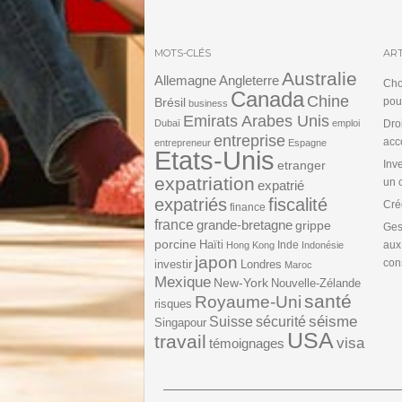
MOTS-CLÉS
ART
Australie
Angleterre
Allemagne
Cho
Canada
Chine
Brésil
pou
business
Emirats Arabes Unis
Dubaï
emploi
Dro
entreprise
acc
entrepreneur
Espagne
Etats-Unis
etranger
Inv
expatriation
un 
expatrié
expatriés
fiscalité
Cré
finance
france
grande-bretagne
grippe
Ges
porcine
Haïti
Inde
aux
Hong Kong
Indonésie
japon
cons
investir
Londres
Maroc
Mexique
New-York
Nouvelle-Zélande
santé
Royaume-Uni
risques
séisme
Suisse
sécurité
Singapour
USA
travail
visa
témoignages