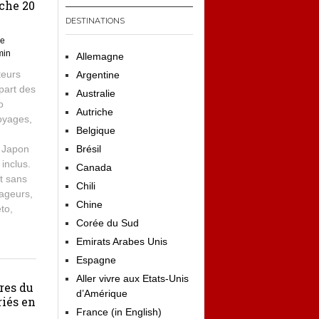
che 20
DESTINATIONS
de
min
Allemagne
teurs
Argentine
upart des
Australie
o
Autriche
oyages,
Belgique
e Japon
Brésil
inclus.
Canada
t sans
Chili
yageurs,
Chine
to,
Corée du Sud
Emirats Arabes Unis
Espagne
Aller vivre aux Etats-Unis
ères du
d’Amérique
riés en
France (in English)