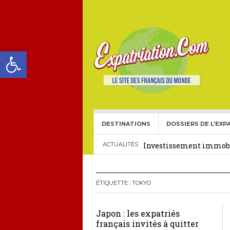
Ouvrir la barre d’outils
DESTINATIONS
DOSSIERS DE L’EXP
Choisir une école frança
Investissement immobil
ACTUALITÉS
29 décembre 2025
Crédit Immobilier pour
ÉTIQUETTE :
TOKYO
Le visa américain Gold 
Japon : les expatriés
Héritage pour Français 
français invités à quitter