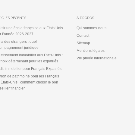
ICLES RÉCENTS
À PROPOS
isir une école française aux Etats Unis
Qui sommes-nous
r l’année 2026-2027.
Contact
its des étrangers : quel
Sitemap
ompagnement juridique
Mentions légales
estissement immobilier aux Etats-Unis :
Vie privée internationale
choix déterminant pour les expatriés
dit Immobilier pour Français Expatriés
tion de patrimoine pour les Français
 États-Unis : comment choisir le bon
eiller financier