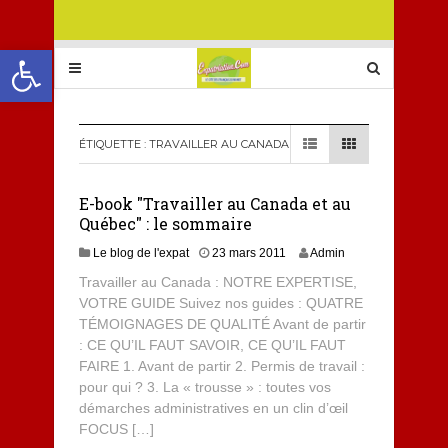
Ouvrir la barre d’outils
ÉTIQUETTE :
TRAVAILLER AU CANADA
E-book "Travailler au Canada et au
Québec" : le sommaire
Le blog de l'expat
23 mars 2011
Admin
Travailler au Canada : NOTRE EXPERTISE,
VOTRE GUIDE Suivez nos guides : QUATRE
TÉMOIGNAGES DE QUALITÉ Avant de partir
: CE QU’IL FAUT SAVOIR, CE QU’IL FAUT
FAIRE 1. Avant de partir 2. Permis de travail :
pour qui ? 3. La « trousse » : toutes vos
démarches administratives en un clin d’œil
FOCUS […]