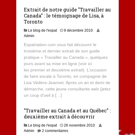
Extrait de notre guide "Travailler au
Canada" : le témoignage de Lisa, à
Toronto
Le blog de l'expat
9 décembre 2010
Admin
Expatriation.com vous fait découvrir le
troisième et dernier extrait de son guide
pratique « Travailler au Canada », quelques
jours avant sa mise en ligne (voir ici
les premier et deuxième extrait). L’occasion
de faire escale à Toronto, en compagnie de
Lisa Védère-Jeannet. Après un an et demi de
démarche, cette jeune consultante web (jetez
un coup d’oeil à […]
"Travailler au Canada et au Québec" :
deuxième extrait à découvrir
Le blog de l'expat
26 novembre 2010
Admin
2 commentaires