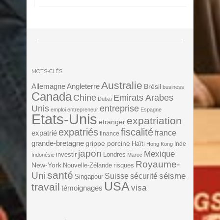
MOTS-CLÉS
Australie
Angleterre
Allemagne
Brésil
business
Canada
Chine
Emirats Arabes
Dubaï
Unis
entreprise
emploi
entrepreneur
Espagne
Etats-Unis
expatriation
etranger
expatriés
fiscalité
expatrié
france
finance
grande-bretagne
grippe porcine
Haïti
Inde
Hong Kong
japon
Mexique
investir
Londres
Indonésie
Maroc
Royaume-
New-York
Nouvelle-Zélande
risques
santé
Uni
séisme
Suisse
sécurité
Singapour
USA
travail
visa
témoignages