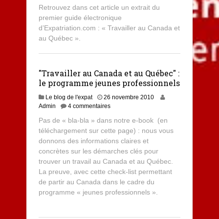
Retrouvez dans cet article un extrait du
premier guide électronique
d’Expatriation.com : « Travailler au Canada et
au Québec ».
"Travailler au Canada et au Québec" :
le programme jeunes professionnels
Le blog de l'expat
26 novembre 2010
Admin
4 commentaires
Pas de « bla-bla » dans notre e-book (en
téléchargement sur cette page) : nous vous
donnons des informations claires et
concrètes sur les démarches clés pour
trouver un travail au Canada et au Québec.
La preuve, avec cette check-list permettant
de partir au Canada dans le cadre du
programme « jeunes professionnels ».