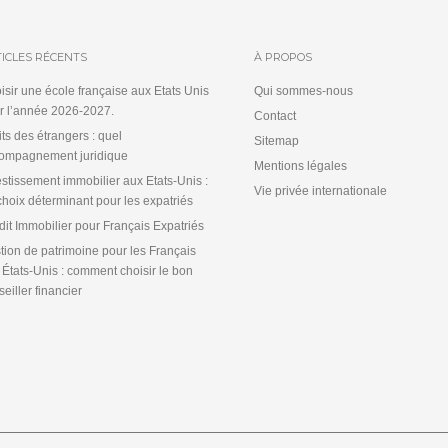
ICLES RÉCENTS
À PROPOS
isir une école française aux Etats Unis
Qui sommes-nous
r l’année 2026-2027.
Contact
its des étrangers : quel
Sitemap
ompagnement juridique
Mentions légales
estissement immobilier aux Etats-Unis :
Vie privée internationale
choix déterminant pour les expatriés
dit Immobilier pour Français Expatriés
tion de patrimoine pour les Français
 États-Unis : comment choisir le bon
eiller financier