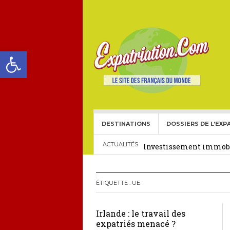
Ouvrir la barre d’outils
DESTINATIONS
DOSSIERS DE L’EXP
Choisir une école frança
Investissement immobil
ACTUALITÉS
29 décembre 2025
Crédit Immobilier pour
ÉTIQUETTE :
UE
Le visa américain Gold 
Irlande : le travail des
Héritage pour Français 
expatriés menacé ?