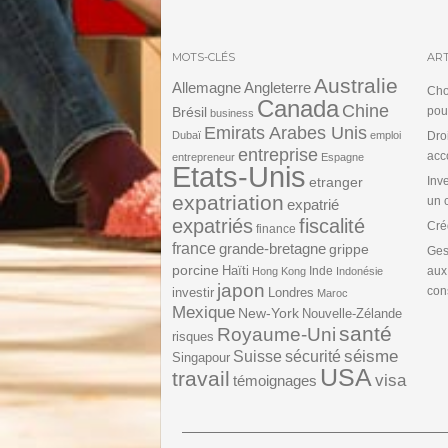
MOTS-CLÉS
ART
Australie
Angleterre
Allemagne
Cho
Canada
Chine
Brésil
pou
business
Emirats Arabes Unis
Dubaï
emploi
Dro
entreprise
acc
entrepreneur
Espagne
Etats-Unis
etranger
Inv
expatriation
un 
expatrié
expatriés
fiscalité
Cré
finance
france
grande-bretagne
grippe
Ges
porcine
Haïti
Inde
aux
Hong Kong
Indonésie
japon
cons
investir
Londres
Maroc
Mexique
New-York
Nouvelle-Zélande
santé
Royaume-Uni
risques
séisme
Suisse
sécurité
Singapour
USA
travail
visa
témoignages