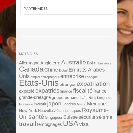
PARTENAIRES
MOTS-CLÉS
Australie
Angleterre
Allemagne
Brésil
business
Canada
Chine
Emirats Arabes
Dubaï
Unis
entreprise
emploi
entrepreneur
Espagne
Etats-Unis
expatriation
etranger
expatriés
fiscalité
expatrié
france
finance
grande-bretagne
grippe porcine
Haïti
Inde
Hong Kong
japon
Mexique
investir
Londres
Indonésie
Maroc
Royaume-
New-York
Nouvelle-Zélande
risques
santé
Uni
séisme
Suisse
sécurité
Singapour
USA
travail
visa
témoignages