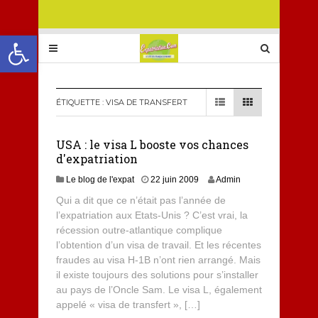
Ouvrir la barre d’outils
ÉTIQUETTE :
VISA DE TRANSFERT
USA : le visa L booste vos chances
d'expatriation
Le blog de l'expat
22 juin 2009
Admin
Qui a dit que ce n’était pas l’année de
l’expatriation aux Etats-Unis ? C’est vrai, la
récession outre-atlantique complique
l’obtention d’un visa de travail. Et les récentes
fraudes au visa H-1B n’ont rien arrangé. Mais
il existe toujours des solutions pour s’installer
au pays de l’Oncle Sam. Le visa L, également
appelé « visa de transfert », […]