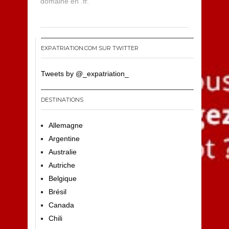
domaine en .fr.
EXPATRIATION.COM SUR TWITTER
Tweets by @_expatriation_
DESTINATIONS
Allemagne
Argentine
Australie
Autriche
Belgique
Brésil
Canada
Chili