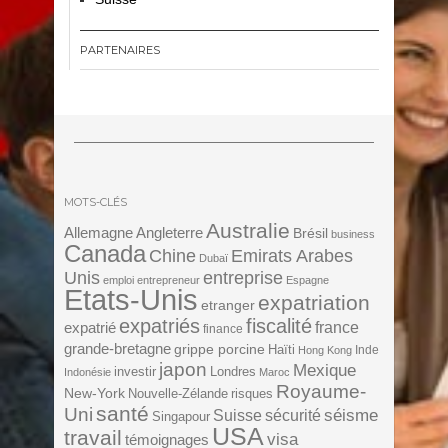
PARTENAIRES
MOTS-CLÉS
Australie
Angleterre
Allemagne
Brésil
business
Canada
Chine
Emirats Arabes
Dubaï
Unis
entreprise
emploi
entrepreneur
Espagne
Etats-Unis
expatriation
etranger
expatriés
fiscalité
expatrié
france
finance
grande-bretagne
grippe porcine
Haïti
Inde
Hong Kong
japon
Mexique
investir
Londres
Indonésie
Maroc
Royaume-
New-York
Nouvelle-Zélande
risques
santé
Uni
séisme
Suisse
sécurité
Singapour
USA
travail
visa
témoignages