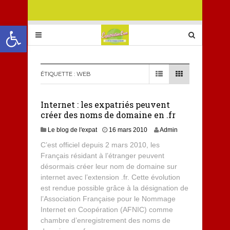
Ouvrir la barre d’outils
ÉTIQUETTE :
WEB
Internet : les expatriés peuvent
créer des noms de domaine en .fr
Le blog de l'expat
16 mars 2010
Admin
C’est officiel depuis 2 mars 2010, les
Français résidant à l’étranger peuvent
désormais créer leur nom de domaine sur
internet avec l’extension .fr. Cette évolution
est rendue possible grâce à la désignation de
l’Association Française pour le Nommage
Internet en Coopération (AFNIC) comme
chambre d’enregistrement des noms de