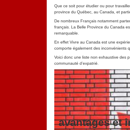
Que ce soit pour étudier ou pour travaille
province du Québec, au Canada, et partic
De nombreux Français notamment partent 
français. La Belle Province du Canada est
remarquable.
En effet Vivre au Canada est une expéri
comporte également des inconvénients qu
Voici donc une liste non exhaustive des 
communauté d’expatrié.
avantages et i