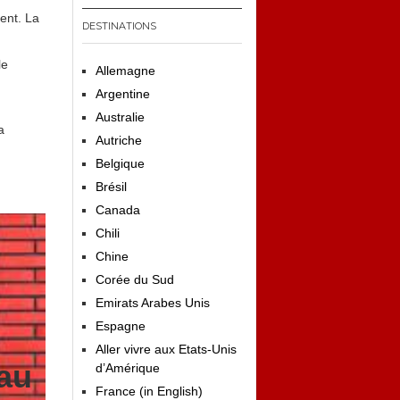
ment. La
DESTINATIONS
le
Allemagne
Argentine
Australie
a
Autriche
Belgique
Brésil
Canada
Chili
Chine
Corée du Sud
Emirats Arabes Unis
Espagne
Aller vivre aux Etats-Unis
 au
d’Amérique
France (in English)