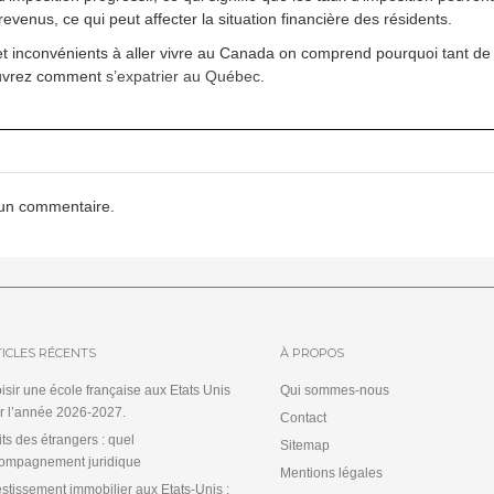
evenus, ce qui peut affecter la situation financière des résidents.
 et inconvénients à aller vivre au Canada on comprend pourquoi tant de
ouvrez comment
s’expatrier au Québec
.
 un commentaire.
ICLES RÉCENTS
À PROPOS
isir une école française aux Etats Unis
Qui sommes-nous
r l’année 2026-2027.
Contact
its des étrangers : quel
Sitemap
ompagnement juridique
Mentions légales
estissement immobilier aux Etats-Unis :