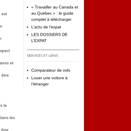
« Travailler au Canada et
au Québec » : le guide
 est
complet à télécharger
ps
L’actu de l’expat
LES DOSSIERS DE
r
L’EXPAT
espect
SERVICES ET LIENS
ires et
Comparateur de vols
 être
Louer une voiture à
l'étranger
s la
dans les
 être