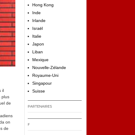
Hong Kong
Inde
Irlande
Israël
Italie
Japon
Liban
Mexique
Nouvelle-Zélande
Royaume-Uni
Singapour
 il
Suisse
 plus
uel de
PARTENAIRES
nadiens
ada on
F
ns de