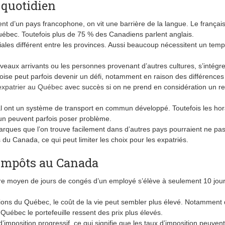
 quotidien
ient d’un pays francophone, on vit une barrière de la langue. Le français
uébec. Toutefois plus de 75 % des Canadiens parlent anglais.
ciales différent entre les provinces. Aussi beaucoup nécessitent un tem
ouveaux arrivants ou les personnes provenant d’autres cultures, s’intégre
ise peut parfois devenir un défi, notamment en raison des différences
expatrier au Québec
avec succès si on ne prend en considération un r
 ont un système de transport en commun développé. Toutefois les hora
mun peuvent parfois poser problème.
arques que l’on trouve facilement dans d’autres pays pourraient ne pas
 du Canada, ce qui peut limiter les choix pour les expatriés.
, Impôts au Canada
e moyen de jours de congés d’un employé s’élève à seulement 10 jour
gions du Québec, le coût de la vie peut sembler plus élevé. Notamment 
uébec le portefeuille ressent des prix plus élevés.
mposition progressif, ce qui signifie que les taux d’imposition peuvent