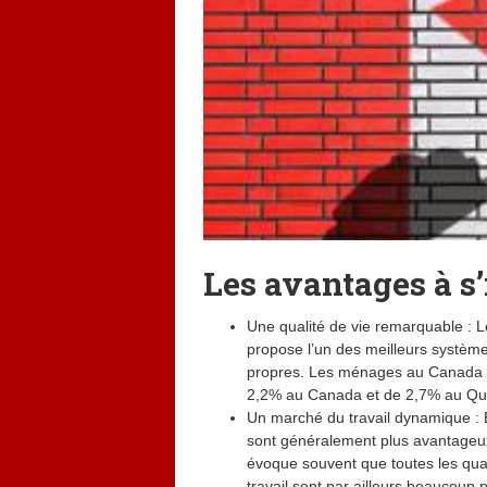
Les avantages à s’
Une qualité de vie remarquable : Le
propose l’un des meilleurs système
propres. Les ménages au Canada bé
2,2% au Canada et de 2,7% au Qu
Un marché du travail dynamique : E
sont généralement plus avantageux
évoque souvent que toutes les qual
travail sont par ailleurs beaucoup 