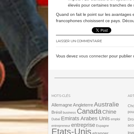
élevés pour certaines tranches de r
Quand on fait le point sur les avantages
francophones choisissent ce pays. Déc
LAISSER UN COMMENTAIRE
Vous devez
vous connecter
pour publier
MOTS-CLÉS
ART
Australie
Angleterre
Allemagne
Cho
Canada
Chine
Brésil
pou
business
Emirats Arabes Unis
Dubaï
emploi
Dro
entreprise
acc
entrepreneur
Espagne
Etats-Unis
etranger
Inv