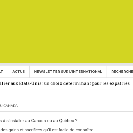
AT
ACTUS
NEWSLETTER SUR L’INTERNATIONAL
RECHERCHE
ise aux Etats Unis pour l’année 2026-2027.
27 février 2026
ier aux Etats-Unis : un choix déterminant pour les expatriés
 Français Expatriés
30 novembre 2025
AU CANADA
(Gold Card)
20 mai 2025
 à s’installer au
Canada
ou au Québec ?
expatriés
2 novembre 2024
es gains et sacrifices qu’il est facile de connaître.