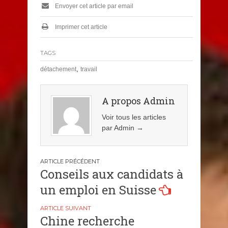
Envoyer cet article par email
Imprimer cet article
TAGS
,
détachement
travail
A propos Admin
Voir tous les articles
par Admin
→
Navigation
Conseils aux candidats à
de
un emploi en Suisse
l’article
Chine recherche