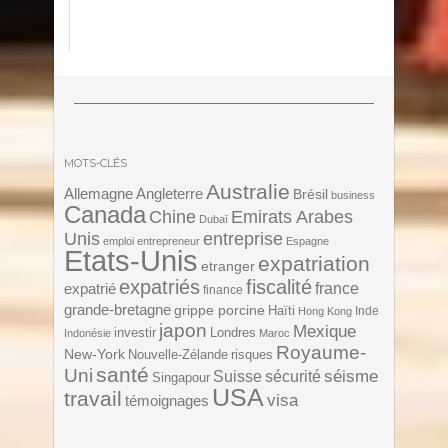
MOTS-CLÉS
Australie
Angleterre
Allemagne
Brésil
business
Canada
Chine
Emirats Arabes
Dubaï
Unis
entreprise
emploi
entrepreneur
Espagne
Etats-Unis
expatriation
etranger
expatriés
fiscalité
expatrié
france
finance
grande-bretagne
grippe porcine
Haïti
Inde
Hong Kong
japon
Mexique
investir
Londres
Indonésie
Maroc
Royaume-
New-York
Nouvelle-Zélande
risques
santé
Uni
séisme
Suisse
sécurité
Singapour
USA
travail
visa
témoignages