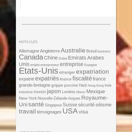
MOTS-CLÉS
Australie
Angleterre
Allemagne
Brésil
business
Canada
Chine
Emirats Arabes
Dubaï
Unis
entreprise
emploi
entrepreneur
Espagne
Etats-Unis
expatriation
etranger
expatriés
fiscalité
expatrié
france
finance
grande-bretagne
grippe porcine
Haïti
Inde
Hong Kong
japon
Mexique
investir
Londres
Indonésie
Maroc
Royaume-
New-York
Nouvelle-Zélande
risques
santé
Uni
séisme
Suisse
sécurité
Singapour
USA
travail
visa
témoignages