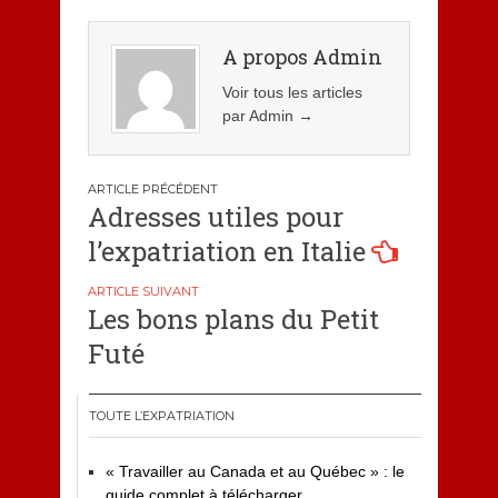
A propos Admin
Voir tous les articles
par Admin
→
Navigation
Adresses utiles pour
de
l’expatriation en Italie
l’article
Les bons plans du Petit
Futé
TOUTE L’EXPATRIATION
« Travailler au Canada et au Québec » : le
guide complet à télécharger