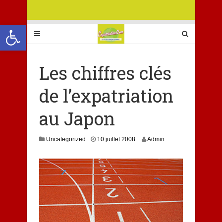
Ouvrir la barre d’outils
Les chiffres clés
de l’expatriation
au Japon
1
Uncategorized
10 juillet 2008
Admin
0
j
a
n
v
i
e
r
2