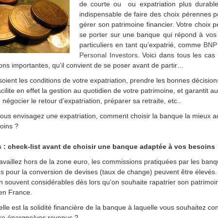
de courte ou ou expatriation plus durable 
indispensable de faire des choix pérennes p
gérer son patrimoine financier. Votre choix p
se porter sur une banque qui répond à vos
particuliers en tant qu’expatrié, comme
BNP 
Personal Investors
. Voici dans tous les cas 
ons importantes, qu’il convient de se poser avant de partir…
oient les conditions de votre expatriation, prendre les bonnes décision
cilite en effet la gestion au quotidien de votre patrimoine, et garantit au
: négocier le retour d’expatriation, préparer sa retraite, etc..
 vous envisagez une expatriation, comment choisir la banque la mieux 
oins ?
s : check-list avant de choisir une banque adaptée à vos besoins
ravaillez hors de la zone euro, les commissions pratiquées par les ban
s pour la conversion de devises (taux de change) peuvent être élevés.
n souvent considérables dès lors qu’on souhaite rapatrier son patrimoi
 en France.
lle est la solidité financière de la banque à laquelle vous souhaitez con
re épargne/vos revenus ?