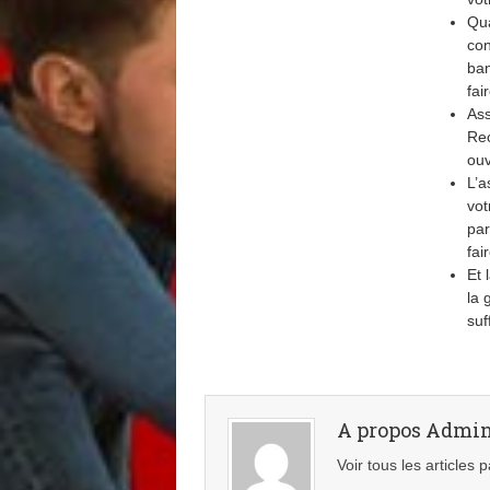
Qua
con
ban
fai
Ass
Rec
ouv
L’a
vot
par
fai
Et 
la 
suf
A propos Admi
Voir tous les articles