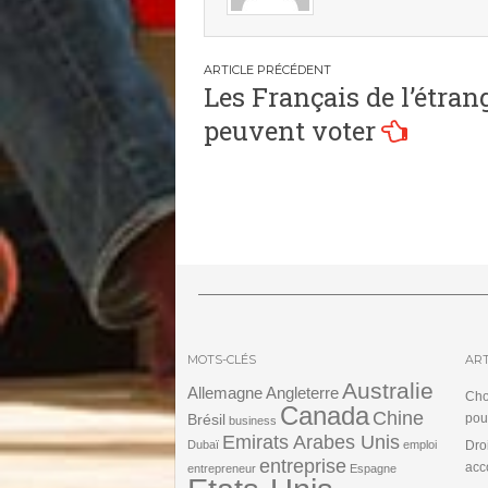
Navigation
Les Français de l’étran
de
peuvent voter
l’article
MOTS-CLÉS
ART
Australie
Angleterre
Allemagne
Cho
Canada
Chine
Brésil
pou
business
Emirats Arabes Unis
Dubaï
emploi
Dro
entreprise
acc
entrepreneur
Espagne