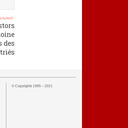
stors
moine
s des
triés
© Copyrights 1995 – 2021