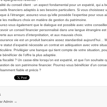
lité du conseil client : un aspect fondamental pour un expatrié, qui a 
seils financiers adaptés à ses besoins particuliers. Si vous choisissez 
que à l’étranger, assurez-vous qu’elle possède l’expertise pour vous a
re les meilleurs choix en matière de gestion du patrimoine.
urez-vous également que le dialogue est possible avec votre conseiller
evoir un conseil financier personnalisé dans une langue étrangère est 
erte aux erreurs d’interprétation, et aux mauvais choix.
ssurance vie est un produit bancaire assez standardisé aujourd’hui… 
re statut d’expatrié nécessite un contrat en adéquation avec votre situa
ticulière. Privilégier une banque qui tient compte de votre situation, po
re bénéficier de l’offre la plus adaptée.
la fiscalité ? Un casse-tête lorsqu’on est expatrié, et que l’on souhaite o
gestion de son patrimoine financier. Pourrez-vous bénéficier d’un consei
fisamment fiable et précis ?
n
 par Admin
→