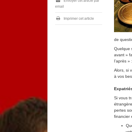
Envoyer cet article par
email
Imprimer cet article
de questi
Quelque s
avant » fa
l’après » 
Alors, si
à vos bes
Expatrié
Si vous t
étrangère
pertes so
financier
Que
vot