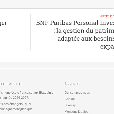
ger
BNP Paribas Personal Inve
: la gestion du patri
adaptée aux besoin
expa
ICLES RÉCENTS
À PROPOS
isir une école française aux Etats Unis
Qui sommes-nous
r l’année 2026-2027.
Contact
its des étrangers : quel
Sitemap
ompagnement juridique
Mentions légales