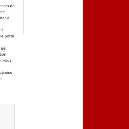
besoin de
une
ider à
 !
la porte
Mais
tion
ur vous
ptimiser
l