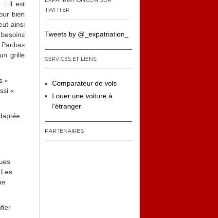
EXPATRIATION.COM SUR
: il est
TWITTER
our bien
eut ainsi
Tweets by @_expatriation_
 besoins
Paribas
un grille
SERVICES ET LIENS
s «
Comparateur de vols
ssi «
Louer une voiture à
l'étranger
adaptée
PARTENAIRES
ques
 Les
ne
fier