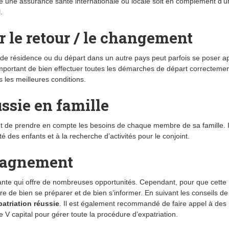
re une assurance santé internationale ou locale soit en complément d’
.
r le retour / le changement
 de résidence ou du départ dans un autre pays peut parfois se poser a
 important de bien effectuer toutes les démarches de départ correctemen
s les meilleures conditions.
ussie en famille
tant de prendre en compte les besoins de chaque membre de sa famille. I
 des enfants et à la recherche d’activités pour le conjoint.
pagnement
ante qui offre de nombreuses opportunités. Cependant, pour que cette
ire de bien se préparer et de bien s’informer. En suivant les conseils de
patriation réussie
. Il est également recommandé de faire appel à des
 V capital pour gérer toute la procédure d’expatriation.