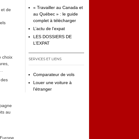
« Travailler au Canada et
 et de
au Québec » : le guide
complet à télécharger
els
L’actu de l’expat
LES DOSSIERS DE
L’EXPAT
e choix
SERVICES ET LIENS
ures,
s…
Comparateur de vols
 des
Louer une voiture à
l'étranger
spagne
ôts au
 Europe