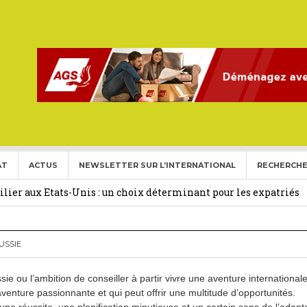
AT
ACTUS
NEWSLETTER SUR L’INTERNATIONAL
RECHERCHE
ise aux Etats Unis pour l’année 2026-2027.
27 février 2026
ier aux Etats-Unis : un choix déterminant pour les expatriés
 Français Expatriés
30 novembre 2025
USSIE
(Gold Card)
20 mai 2025
e ou l’ambition de conseiller à partir vivre une aventure internationale
expatriés
2 novembre 2024
e aventure passionnante et qui peut offrir une multitude d’opportunités.