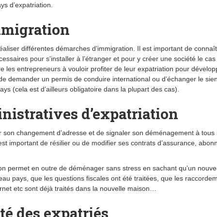
ys d’expatriation.
mmigration
aliser différentes démarches d’immigration. Il est important de connaît
ssaires pour s’installer à l’étranger et pour y créer une société le cas
e les entrepreneurs à vouloir profiter de leur expatriation pour dévelop
lé de demander un permis de conduire international ou d’échanger le sie
s (cela est d’ailleurs obligatoire dans la plupart des cas).
nistratives d’expatriation
niser son changement d’adresse et de signaler son déménagement à tous 
 est important de résilier ou de modifier ses contrats d’assurance, abo
ation permet en outre de déménager sans stress en sachant qu’un nouv
au pays, que les questions fiscales ont été traitées, que les raccorde
ernet etc sont déjà traités dans la nouvelle maison…
ité des expatriés