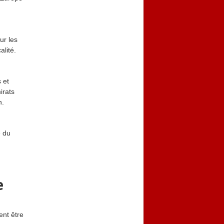
ur les
alité.
 et
irats
n.
é du
e
ent être