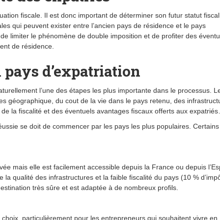
uation fiscale. Il est donc important de déterminer son futur statut fiscal
ales qui peuvent exister entre l’ancien pays de résidence et le pays
u de limiter le phénomène de double imposition et de profiter des éventu
ent de résidence.
n pays d’expatriation
aturellement l’une des étapes les plus importante dans le processus. L
ies géographique, du cout de la vie dans le pays retenu, des infrastruct
 de la fiscalité et des éventuels avantages fiscaux offerts aux expatrié
éussie se doit de commencer par les pays les plus populaires. Certains
avée mais elle est facilement accessible depuis la France ou depuis l’E
 la qualité des infrastructures et la faible fiscalité du pays (10 % d’imp
estination très sûre et est adaptée à de nombreux profils.
choix, particulièrement pour les entrepreneurs qui souhaitent vivre en