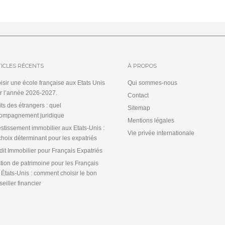
ICLES RÉCENTS
À PROPOS
isir une école française aux Etats Unis
Qui sommes-nous
r l’année 2026-2027.
Contact
its des étrangers : quel
Sitemap
ompagnement juridique
Mentions légales
estissement immobilier aux Etats-Unis :
Vie privée internationale
choix déterminant pour les expatriés
dit Immobilier pour Français Expatriés
tion de patrimoine pour les Français
 États-Unis : comment choisir le bon
eiller financier