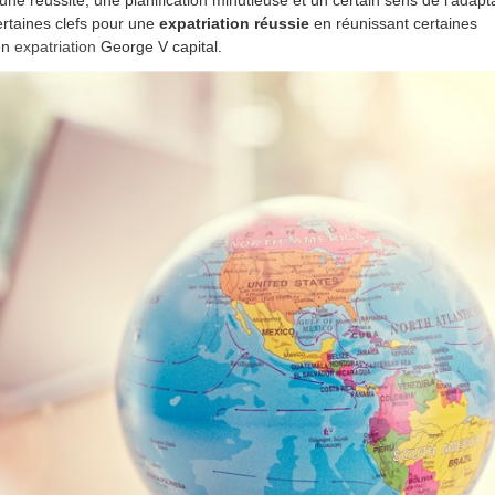
ne réussite, une planification minutieuse et un certain sens de l’adapt
ertaines clefs pour une
expatriation réussie
en réunissant certaines
en
expatriation
George V capital.