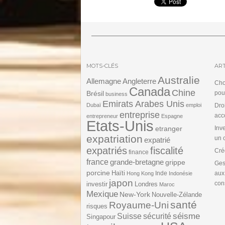
MOTS-CLÉS
ART
Australie
Angleterre
Allemagne
Cho
Canada
Chine
Brésil
pou
business
Emirats Arabes Unis
Dubaï
emploi
Dro
entreprise
acc
entrepreneur
Espagne
Etats-Unis
etranger
Inv
expatriation
un 
expatrié
expatriés
fiscalité
Cré
finance
france
grande-bretagne
grippe
Ges
porcine
Haïti
Inde
aux
Hong Kong
Indonésie
japon
cons
investir
Londres
Maroc
Mexique
New-York
Nouvelle-Zélande
santé
Royaume-Uni
risques
séisme
Suisse
sécurité
Singapour