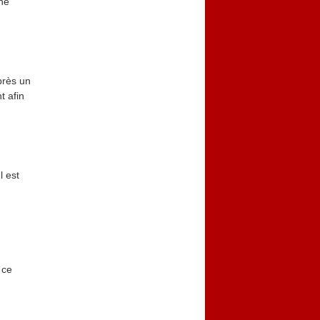
une
près un
t afin
l est
 ce