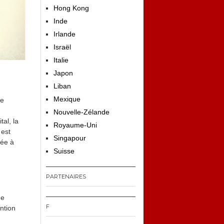
Hong Kong
Inde
Irlande
Israël
Italie
Japon
Liban
Mexique
Ce
Nouvelle-Zélande
al, la
Royaume-Uni
 est
Singapour
tée à
Suisse
PARTENAIRES
de
F
ntion