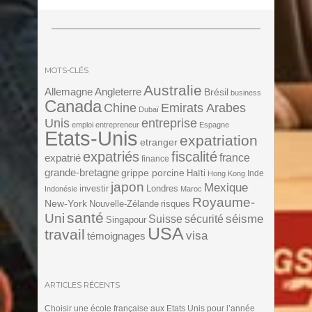
MOTS-CLÉS
Australie
Angleterre
Allemagne
Brésil
business
Canada
Chine
Emirats Arabes
Dubaï
Unis
entreprise
emploi
entrepreneur
Espagne
Etats-Unis
expatriation
etranger
expatriés
fiscalité
expatrié
france
finance
grande-bretagne
grippe porcine
Haïti
Inde
Hong Kong
japon
Mexique
investir
Londres
Indonésie
Maroc
Royaume-
New-York
Nouvelle-Zélande
risques
santé
Uni
séisme
Suisse
sécurité
Singapour
USA
travail
visa
témoignages
ARTICLES RÉCENTS
Choisir une école française aux Etats Unis pour l’année