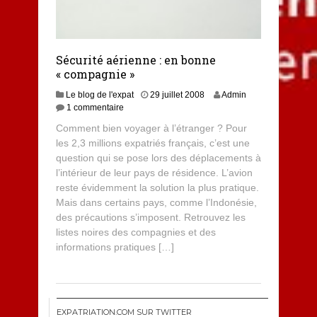
Sécurité aérienne : en bonne
« compagnie »
Le blog de l'expat
29 juillet 2008
Admin
1 commentaire
Comment bien voyager à l’étranger ? Pour
les 2,3 millions expatriés français, c’est une
question qui se pose lors des déplacements à
l’intérieur de leur pays de résidence. L’avion
reste évidemment la solution la plus pratique.
Mais dans certains pays, comme l’Indonésie,
des précautions s’imposent. Retrouvez les
listes noires des compagnies et des
informations pratiques […]
EXPATRIATION.COM SUR TWITTER