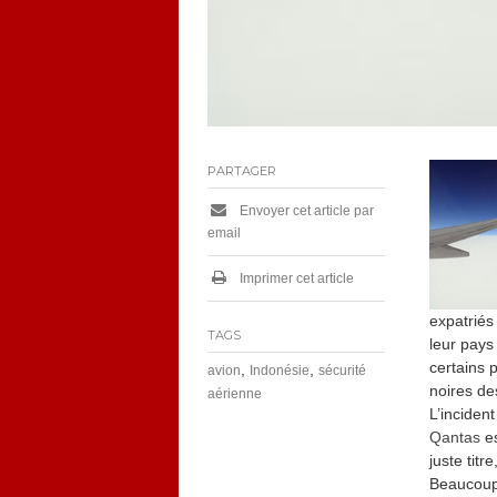
PARTAGER
Envoyer cet article par
email
Imprimer cet article
expatriés
TAGS
leur pays
certains 
,
,
avion
Indonésie
sécurité
noires de
aérienne
L’inciden
Qantas
es
juste tit
Beaucoup 