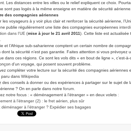
ent. Les distances entre les villes ou le relief expliquent ce choix. Pourta
ne sont pas logés à la même enseigne en matière de sécurité aérienne
ire des compagnies aériennes
 les voyageurs à y voir plus clair et renforcer la sécurité aérienne, l’Un
ne publie régulièrement une liste des compagnies européennes
interdi
ation dans l’UE
(
mise à jour le 21 avril 2011
)
. Cette liste est actualisée 
.
ie et l’Afrique sub-saharienne comptent un certain nombre de compag
 dont la sécurité n’est pas garantie. Faites attention si vous prévoyez u
e dans ces régions. Ce sont les vols dits « en bout de ligne », c’est-à-d
ronçon d’un voyage, qui posent souvent problème.
ez compléter votre lecture sur la sécurité des compagnies aériennes e
le paru dans
Wikipedia
 des conseils à donner ou des expériences à partager sur le sujet de l
aérienne ? On en parle dans notre
forum
.
tez notre focus : « déménagement à l’étranger » en deux volets :
ent à l’étranger (2) : le fret aérien, plus sûr
déménager à l’étranger ? Expédier ses bagages