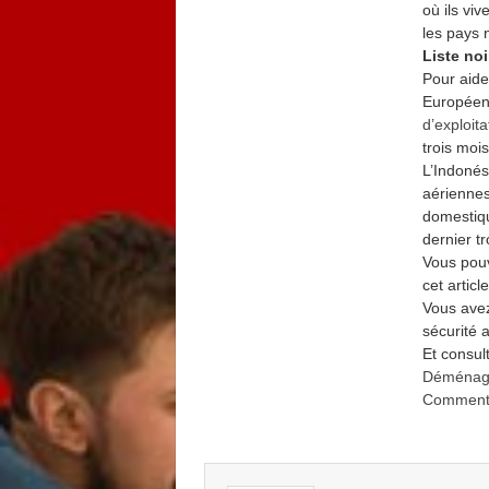
où ils viv
les pays 
Liste no
Pour aider
Européen
d’exploit
trois mois
L’Indonés
aériennes
domestiqu
dernier t
Vous pouv
cet artic
Vous avez
sécurité 
Et consul
Déménagem
Comment 