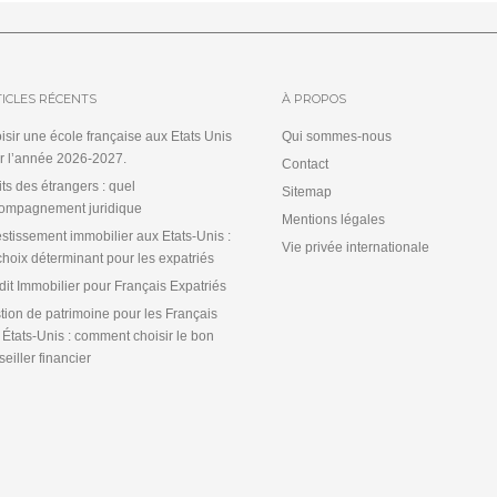
ICLES RÉCENTS
À PROPOS
isir une école française aux Etats Unis
Qui sommes-nous
r l’année 2026-2027.
Contact
its des étrangers : quel
Sitemap
ompagnement juridique
Mentions légales
estissement immobilier aux Etats-Unis :
Vie privée internationale
choix déterminant pour les expatriés
dit Immobilier pour Français Expatriés
tion de patrimoine pour les Français
 États-Unis : comment choisir le bon
eiller financier