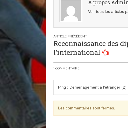
A propos Admi
Voir tous les articles
Navigation
Reconnaissance des di
de
l’international
l’article
1 COMMENTAIRE
Ping :
Déménagement à l’étranger (2) : 
Les commentaires sont fermés.