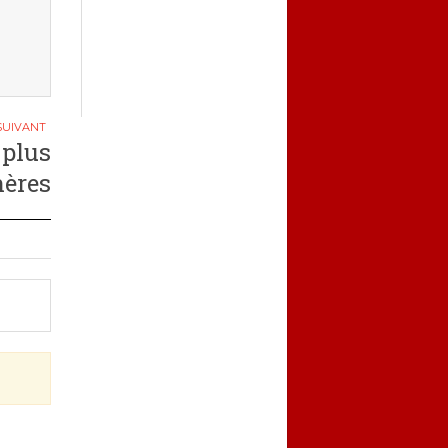
 plus
hères