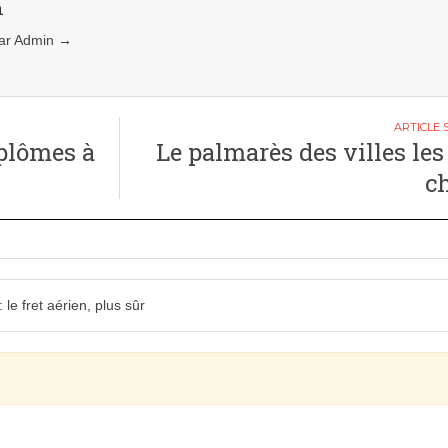
n
 par Admin
→
plômes à
Le palmarès des villes les
c
le fret aérien, plus sûr