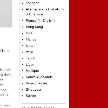
Espagne
Aller vivre aux Etats-Unis
d’Amérique
France (in English)
Hong Kong
Inde
Irlande
Israël
llions
Italie
Japon
Liban
rieur de
Mexique
ais dans
Nouvelle-Zélande
tes
Royaume-Uni
er
Singapour
enne
ste, à
Suisse
du pays