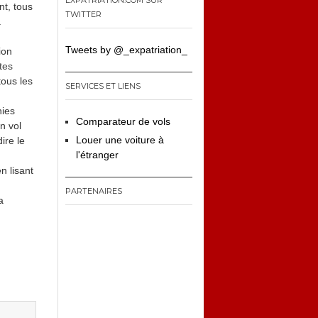
EXPATRIATION.COM SUR
nt, tous
TWITTER
.
Tweets by @_expatriation_
ion
tes
tous les
SERVICES ET LIENS
nies
Comparateur de vols
n vol
Louer une voiture à
ire le
l'étranger
n lisant
PARTENAIRES
a