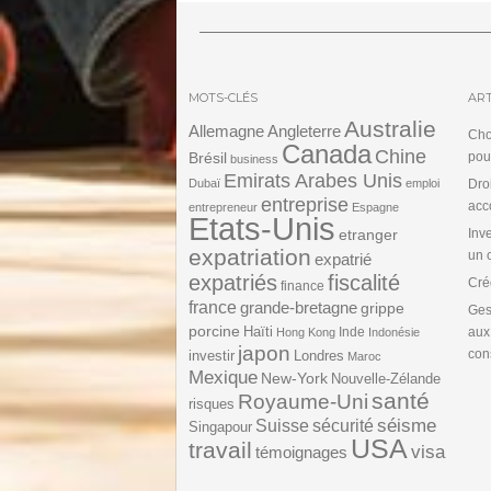
MOTS-CLÉS
ART
Australie
Angleterre
Allemagne
Cho
Canada
Chine
Brésil
pou
business
Emirats Arabes Unis
Dubaï
emploi
Dro
entreprise
acc
entrepreneur
Espagne
Etats-Unis
etranger
Inv
expatriation
un 
expatrié
expatriés
fiscalité
Cré
finance
france
grande-bretagne
grippe
Ges
porcine
Haïti
Inde
aux
Hong Kong
Indonésie
japon
cons
investir
Londres
Maroc
Mexique
New-York
Nouvelle-Zélande
santé
Royaume-Uni
risques
séisme
Suisse
sécurité
Singapour
USA
travail
visa
témoignages