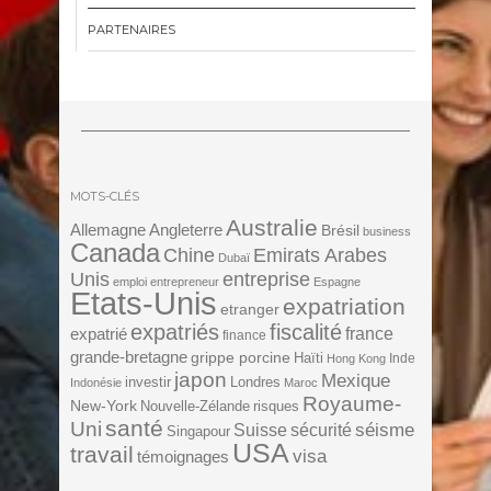
PARTENAIRES
MOTS-CLÉS
Australie
Angleterre
Allemagne
Brésil
business
Canada
Chine
Emirats Arabes
Dubaï
Unis
entreprise
emploi
entrepreneur
Espagne
Etats-Unis
expatriation
etranger
expatriés
fiscalité
expatrié
france
finance
grande-bretagne
grippe porcine
Haïti
Inde
Hong Kong
japon
Mexique
investir
Londres
Indonésie
Maroc
Royaume-
New-York
Nouvelle-Zélande
risques
santé
Uni
séisme
Suisse
sécurité
Singapour
USA
travail
visa
témoignages