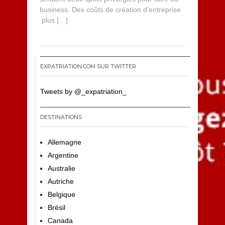
business. Des coûts de création d’entreprise
plus […]
EXPATRIATION.COM SUR TWITTER
Tweets by @_expatriation_
DESTINATIONS
Allemagne
Argentine
Australie
Autriche
Belgique
Brésil
Canada