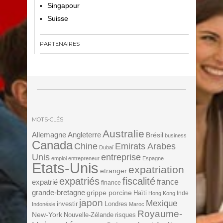
Singapour
Suisse
PARTENAIRES
MOTS-CLÉS
Australie
Angleterre
Allemagne
Brésil
business
Canada
Chine
Emirats Arabes
Dubaï
Unis
entreprise
emploi
entrepreneur
Espagne
Etats-Unis
expatriation
etranger
expatriés
fiscalité
expatrié
france
finance
grande-bretagne
grippe porcine
Haïti
Inde
Hong Kong
japon
Mexique
investir
Londres
Indonésie
Maroc
Royaume-
New-York
Nouvelle-Zélande
risques