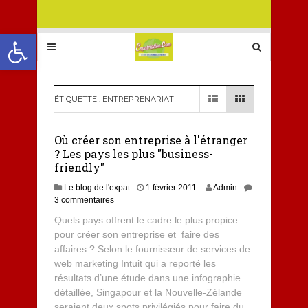
Ouvrir la barre d’outils
ÉTIQUETTE :
ENTREPRENARIAT
Où créer son entreprise à l'étranger
? Les pays les plus "business-
friendly"
Le blog de l'expat
1 février 2011
Admin
3 commentaires
Quels pays offrent le cadre le plus propice
pour créer son entreprise et faire des
affaires ? Selon le fournisseur de services de
web marketing Intuit qui a reporté les
résultats d’une étude dans une infographie
détaillée, Singapour et la Nouvelle-Zélande
seraient deux spots privilégiés pour faire du