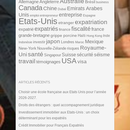
Australie
Angleterre
Allemagne
Brésil
business
Canada
Chine
Emirats Arabes
Dubaï
Unis
entreprise
emploi
entrepreneur
Espagne
Etats-Unis
expatriation
etranger
expatriés
fiscalité
expatrié
france
finance
grande-bretagne
grippe porcine
Haïti
Inde
Hong Kong
japon
Mexique
investir
Londres
Indonésie
Maroc
Royaume-
New-York
Nouvelle-Zélande
risques
santé
Uni
séisme
Suisse
sécurité
Singapour
USA
travail
visa
témoignages
ARTICLES RÉCENTS
Choisir une école française aux Etats Unis pour l’année
2026-2027.
Droits des étrangers : quel accompagnement juridique
Investissement immobilier aux Etats-Unis : un choix
déterminant pour les expatriés
Crédit Immobilier pour Français Expatriés