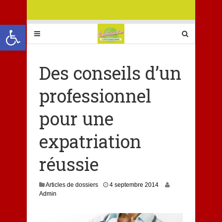
Ouvrir la barre d’outils
Des conseils d’un
professionnel
pour une
expatriation
réussie
1
Articles de dossiers
4 septembre 2014
8
Admin
f
é
v