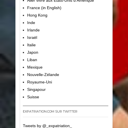
Aller vivre aux Etats-Unis d’Amérique
France (in English)
Hong Kong
Inde
Irlande
Israël
Italie
Japon
Liban
Mexique
Nouvelle-Zélande
Royaume-Uni
Singapour
Suisse
EXPATRIATION.COM SUR TWITTER
Tweets by @_expatriation_