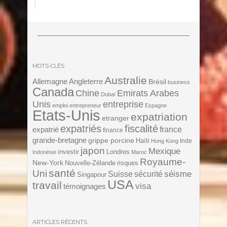
MOTS-CLÉS
Australie
Angleterre
Allemagne
Brésil
business
Canada
Chine
Emirats Arabes
Dubaï
Unis
entreprise
emploi
entrepreneur
Espagne
Etats-Unis
expatriation
etranger
expatriés
fiscalité
expatrié
france
finance
grande-bretagne
grippe porcine
Haïti
Inde
Hong Kong
japon
Mexique
investir
Londres
Indonésie
Maroc
Royaume-
New-York
Nouvelle-Zélande
risques
santé
Uni
séisme
Suisse
sécurité
Singapour
USA
travail
visa
témoignages
ARTICLES RÉCENTS