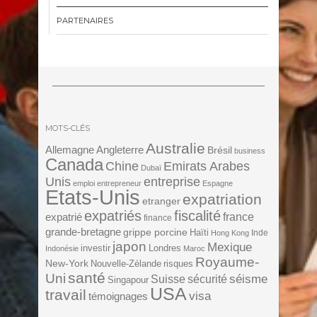
PARTENAIRES
MOTS-CLÉS
Australie
Angleterre
Allemagne
Brésil
business
Canada
Chine
Emirats Arabes
Dubaï
Unis
entreprise
emploi
entrepreneur
Espagne
Etats-Unis
expatriation
etranger
expatriés
fiscalité
expatrié
france
finance
grande-bretagne
grippe porcine
Haïti
Inde
Hong Kong
japon
Mexique
investir
Londres
Indonésie
Maroc
Royaume-
New-York
Nouvelle-Zélande
risques
santé
Uni
séisme
Suisse
sécurité
Singapour
USA
travail
visa
témoignages