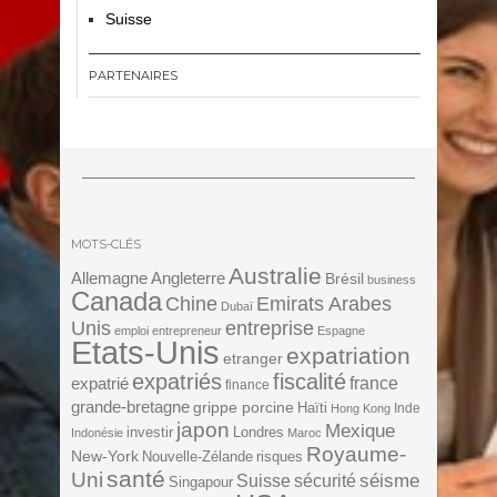
Suisse
PARTENAIRES
MOTS-CLÉS
Australie
Angleterre
Allemagne
Brésil
business
Canada
Chine
Emirats Arabes
Dubaï
Unis
entreprise
emploi
entrepreneur
Espagne
Etats-Unis
expatriation
etranger
expatriés
fiscalité
expatrié
france
finance
grande-bretagne
grippe porcine
Haïti
Inde
Hong Kong
japon
Mexique
investir
Londres
Indonésie
Maroc
Royaume-
New-York
Nouvelle-Zélande
risques
santé
Uni
séisme
Suisse
sécurité
Singapour