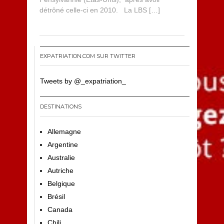
détrôné celle-ci en 2010. La LBS […]
EXPATRIATION.COM SUR TWITTER
Tweets by @_expatriation_
DESTINATIONS
Allemagne
Argentine
Australie
Autriche
Belgique
Brésil
Canada
Chili