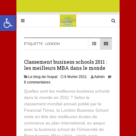
Ouvrir la barre d’outils
ÉTIQUETTE :
LONDON
Classement business schools 2011 :
les meilleurs MBA dans le monde
Le blog de l'expat
6 février 2011
Admin
6 commentaires
Quelles sont les meilleures business schools
dans le monde en 2011 ? Selon le
classement mondial annuel publié par le
Financial Times, la London Business School
reste en tête des meilleures écoles de
commerce au plan international, ex aequo
avec la business school de l’Université de
Pensylvannie (Etas-Unis), après avoir