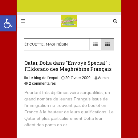
Ouvrir la barre d’outils
ÉTIQUETTE :
MAGHRÉBIN
Qatar, Doha dans "Envoyé Spécial" :
l’Eldorado des Maghrébins Français
Le blog de l'expat
20 février 2009
Admin
2 commentaires
Pourtant très diplômés voire surqualifiés, un
grand nombre de jeunes Français issus de
l’immigration ne trouvent pas de boulot en
France à la hauteur de leurs qualifications. Le
Qatar et plus particulièrement Doha leur
offent des ponts en or.