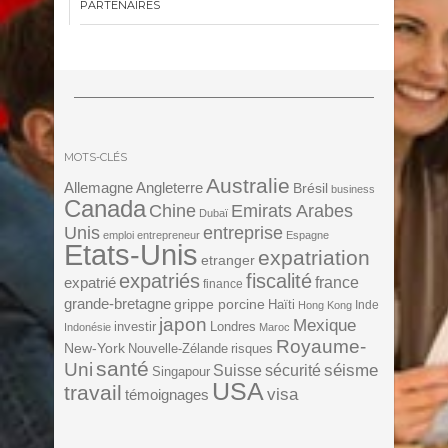
PARTENAIRES
MOTS-CLÉS
Australie
Angleterre
Allemagne
Brésil
business
Canada
Chine
Emirats Arabes
Dubaï
Unis
entreprise
emploi
entrepreneur
Espagne
Etats-Unis
expatriation
etranger
expatriés
fiscalité
expatrié
france
finance
grande-bretagne
grippe porcine
Haïti
Inde
Hong Kong
japon
Mexique
investir
Londres
Indonésie
Maroc
Royaume-
New-York
Nouvelle-Zélande
risques
santé
Uni
séisme
Suisse
sécurité
Singapour
USA
travail
visa
témoignages