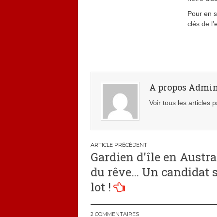
Pour en s
clés de l’
A propos Admi
Voir tous les articles
Navigation
Gardien d'île en Austral
de
du rêve… Un candidat s
l’article
lot !
2 COMMENTAIRES