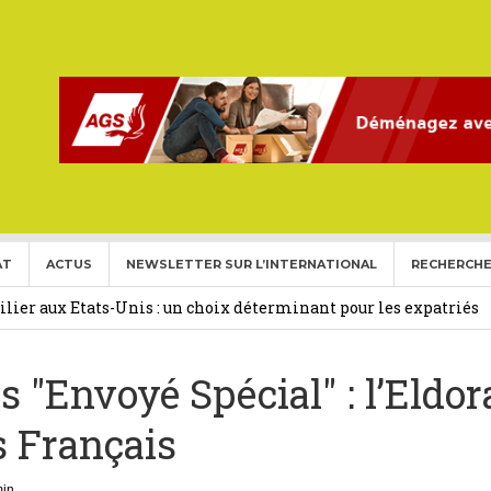
AT
ACTUS
NEWSLETTER SUR L’INTERNATIONAL
RECHERCHE
ise aux Etats Unis pour l’année 2026-2027.
27 février 2026
ier aux Etats-Unis : un choix déterminant pour les expatriés
s "Envoyé Spécial" : l’Eldo
 Français Expatriés
30 novembre 2025
(Gold Card)
20 mai 2025
 Français
expatriés
2 novembre 2024
in