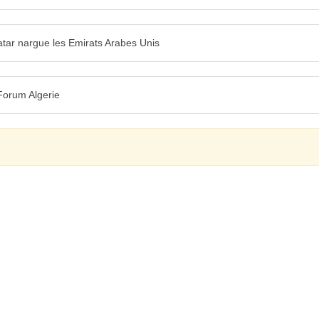
Qatar nargue les Emirats Arabes Unis
- Forum Algerie