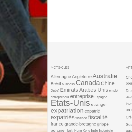
MOTS-CLÉS
ART
Australie
Angleterre
Allemagne
Cho
Canada
Chine
Brésil
pou
business
Emirats Arabes Unis
Dubaï
emploi
Dro
entreprise
acc
entrepreneur
Espagne
Etats-Unis
etranger
Inv
expatriation
un 
expatrié
expatriés
fiscalité
Cré
finance
france
grande-bretagne
grippe
Ges
porcine
Haïti
Inde
aux
Hong Kong
Indonésie