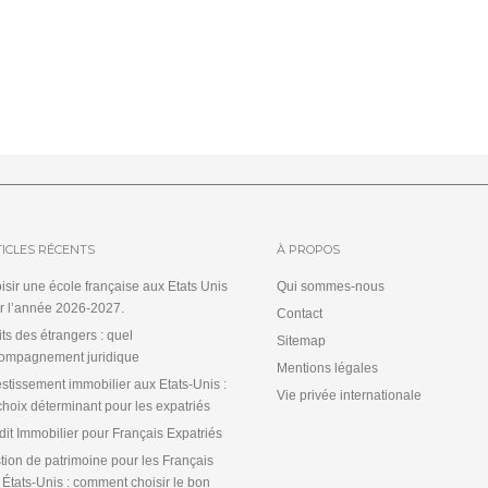
ICLES RÉCENTS
À PROPOS
isir une école française aux Etats Unis
Qui sommes-nous
r l’année 2026-2027.
Contact
its des étrangers : quel
Sitemap
ompagnement juridique
Mentions légales
estissement immobilier aux Etats-Unis :
Vie privée internationale
choix déterminant pour les expatriés
dit Immobilier pour Français Expatriés
tion de patrimoine pour les Français
 États-Unis : comment choisir le bon