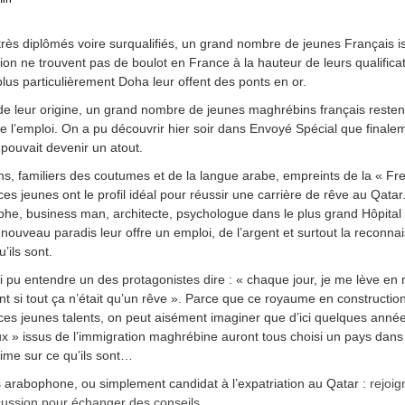
très diplômés voire surqualifiés, un grand nombre de jeunes Français i
tion ne trouvent pas de boulot en France à la hauteur de leurs qualifica
plus particulièrement Doha leur offent des ponts en or.
de leur origine, un grand nombre de jeunes maghrébins français restent
e l’emploi. On a pu découvrir hier soir dans Envoyé Spécial que finale
pouvait devenir un atout.
, familiers des coutumes et de la langue arabe, empreints de la « Fr
ces jeunes ont le profil idéal pour réussir une carrière de rêve au Qatar
he, business man, architecte, psychologue dans le plus grand Hôpital
 nouveau paradis leur offre un emploi, de l’argent et surtout la reconn
’ils sont.
i pu entendre un des protagonistes dire : « chaque jour, je me lève en
 si tout ça n’était qu’un rêve ». Parce que ce royaume en construction
ces jeunes talents, on peut aisément imaginer que d’ici quelques anné
x » issus de l’immigration maghrébine auront tous choisi un pays dans
time sur ce qu’ils sont…
 arabophone, ou simplement candidat à l’expatriation au Qatar :
rejoig
cussion pour échanger des conseils
.