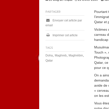
Pourtant 
PARTAGER
l’immigra
Envoyer cet article par
Qatar et 
email
Victimes 
carreau d
Imprimer cet article
handicap 
Musulmans
TAGS
Touch », 
,
,
,
Doha
Maghreb
Maghrébin
Photograp
Qatar
Qatar, ce
pour ce qu
On a ains
demandant
avide de 
« cerveau
on les es
Vous êtes
notre dis