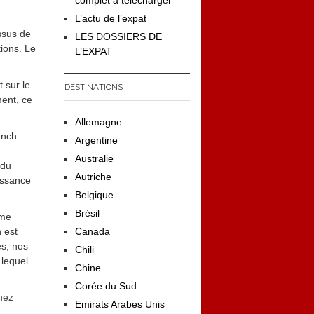
complet à télécharger
L’actu de l’expat
ssus de
LES DOSSIERS DE
tions. Le
L’EXPAT
 sur le
DESTINATIONS
ment, ce
Allemagne
ench
Argentine
.
Australie
 du
Autriche
aissance
Belgique
Brésil
 me
 est
Canada
es, nos
Chili
 lequel
Chine
Corée du Sud
nez
Emirats Arabes Unis