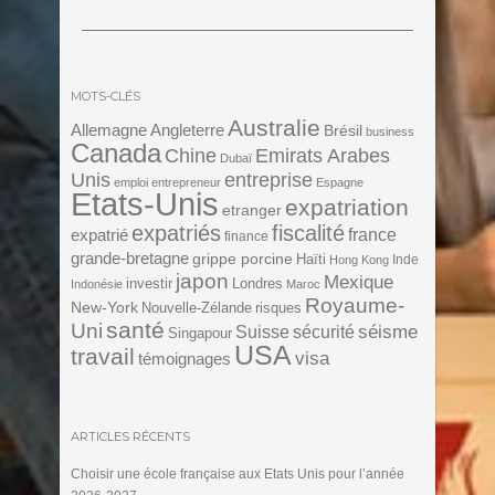
MOTS-CLÉS
Australie
Angleterre
Allemagne
Brésil
business
Canada
Chine
Emirats Arabes
Dubaï
Unis
entreprise
emploi
entrepreneur
Espagne
Etats-Unis
expatriation
etranger
expatriés
fiscalité
expatrié
france
finance
grande-bretagne
grippe porcine
Haïti
Inde
Hong Kong
japon
Mexique
investir
Londres
Indonésie
Maroc
Royaume-
New-York
Nouvelle-Zélande
risques
santé
Uni
séisme
Suisse
sécurité
Singapour
USA
travail
visa
témoignages
ARTICLES RÉCENTS
Choisir une école française aux Etats Unis pour l’année