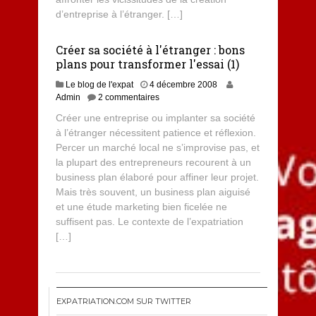
d’entreprise à l’étranger. […]
Créer sa société à l'étranger : bons
plans pour transformer l'essai (1)
Le blog de l'expat
4 décembre 2008
Admin
2 commentaires
Créer une entreprise ou implanter sa société
à l’étranger nécessitent patience et réflexion.
Percer un marché local ne s’improvise pas, et
la plupart des entrepreneurs recourent à un
business plan élaboré pour affiner leur projet.
Mais très souvent, un business plan aiguisé
et une étude marketing bien ficelée ne
suffisent pas. Le contexte de l’expatriation
[…]
EXPATRIATION.COM SUR TWITTER