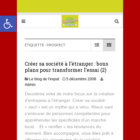
Ouvrir la barre d’outils
ÉTIQUETTE :
PROSPECT
Créer sa société à l’étranger : bons
plans pour transformer l’essai (2)
Le blog de l'expat
5 décembre 2008
Admin
Deuxième volet de notre focus sur la création
d’entrepise à l’étranger. Créer sa société
« seul » est un mythe qui a vécu. Mieux vaut
s’entourer de personnes compétentes pour
appréhender les spécificités d’un marché
local… Et « renifler » les tendances du
moment. Bien accompagné, vous êtes prêt à
affronter les vicissitudes de la création