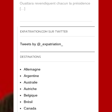
Ouattara revendiquent chacun la présidence
[…]
EXPATRIATION.COM SUR TWITTER
Tweets by @_expatriation_
DESTINATIONS
Allemagne
Argentine
Australie
Autriche
Belgique
Brésil
Canada