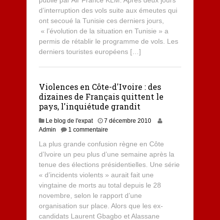
publié par Air France KLM. Après deux jours
d’interruption des vols suite aux émeutes qui
ont secoué la Tunisie ces derniers jours,
« l’évolution de la situation en Tunisie » a
permis de rétablir le programme de vols. Les
derniers touristes européens […]
Violences en Côte-d'Ivoire : des
dizaines de Français quittent le
pays, l'inquiétude grandit
Le blog de l'expat
7 décembre 2010
Admin
1 commentaire
La plus grande confusion règne en Côte
d’Ivoire un peu plus d’une semaine après la
tenue des élections présidentielles. Une série
« d’incidents violents » aurait fait une
vingtaine de morts au total depuis le 28
novembre, selon le rapport d’une
organisation sur place. Alors que les ex-
candidats Laurent Gbagbo et Alassane