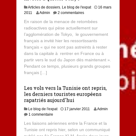
Articles de dossiers
,
Le blog de l'expat
16 mars
2011
Admin
2 commentaires
En raison de la menace de retombées
radioactives qui pèse actuellement sur
l’agglomération de Tokyo, le gouvernement
français a invité hier les ressortissants
français « qui ne sont pas astreints à rester
dans la capitale à rentrer en France ou à
partir vers le sud du Japon dès maintenant ».
Pendant ce temps, plusieurs grands groupes
français […]
Les vols vers la Tunisie ont repris,
les derniers touristes européens
rapatriés aujourd'hui
Le blog de l'expat
17 janvier 2011
Admin
1 commentaire
Les liaisons aériennes entre la France et la
Tunisie ont repris hier, selon un communiqué