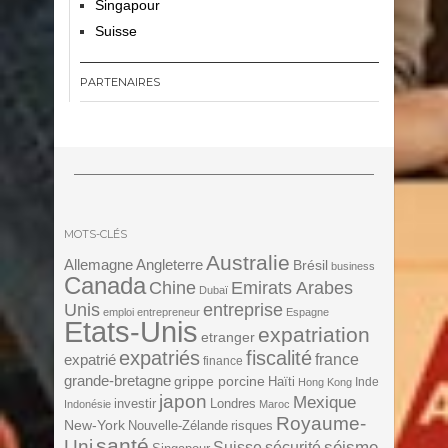
Singapour
Suisse
PARTENAIRES
MOTS-CLÉS
Australie
Angleterre
Allemagne
Brésil
business
Canada
Chine
Emirats Arabes
Dubaï
Unis
entreprise
emploi
entrepreneur
Espagne
Etats-Unis
expatriation
etranger
expatriés
fiscalité
expatrié
france
finance
grande-bretagne
grippe porcine
Haïti
Inde
Hong Kong
japon
Mexique
investir
Londres
Indonésie
Maroc
Royaume-
New-York
Nouvelle-Zélande
risques
santé
Uni
séisme
Suisse
sécurité