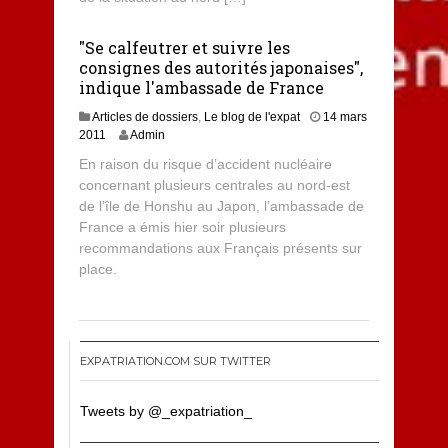
"Se calfeutrer et suivre les
consignes des autorités japonaises",
indique l'ambassade de France
Articles de dossiers
,
Le blog de l'expat
14 mars
2011
Admin
En raison du risque d’accident nucléaire
concernant plusieurs centrales au nord-est
de l’île de Honshu au Japon, l’ambassade de
France a émis hier soir plusieurs
recommandations aux Français présents sur
place.
EXPATRIATION.COM SUR TWITTER
Tweets by @_expatriation_