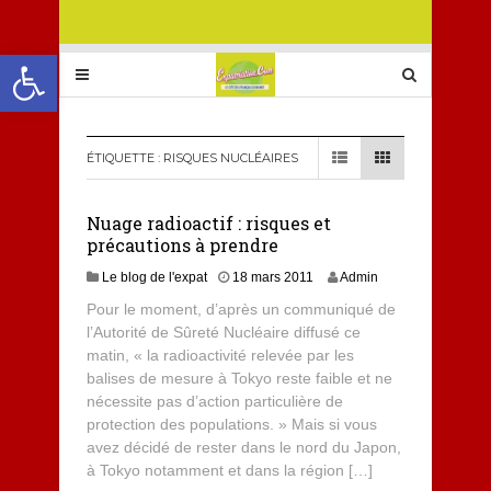
Ouvrir la barre d’outils
ÉTIQUETTE :
RISQUES NUCLÉAIRES
Nuage radioactif : risques et
précautions à prendre
Le blog de l'expat
18 mars 2011
Admin
Pour le moment, d’après un communiqué de
l’Autorité de Sûreté Nucléaire diffusé ce
matin, « la radioactivité relevée par les
balises de mesure à Tokyo reste faible et ne
nécessite pas d’action particulière de
protection des populations. » Mais si vous
avez décidé de rester dans le nord du Japon,
à Tokyo notamment et dans la région […]