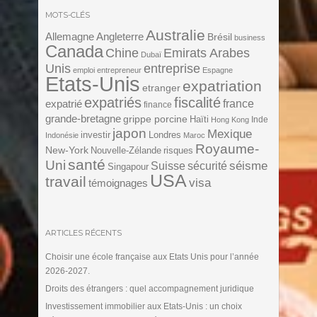
MOTS-CLÉS
Australie
Angleterre
Allemagne
Brésil
business
Canada
Chine
Emirats Arabes
Dubaï
Unis
entreprise
emploi
entrepreneur
Espagne
Etats-Unis
expatriation
etranger
expatriés
fiscalité
expatrié
france
finance
grande-bretagne
grippe porcine
Haïti
Inde
Hong Kong
japon
Mexique
investir
Londres
Indonésie
Maroc
Royaume-
New-York
Nouvelle-Zélande
risques
santé
Uni
séisme
Suisse
sécurité
Singapour
USA
travail
visa
témoignages
ARTICLES RÉCENTS
Choisir une école française aux Etats Unis pour l’année
2026-2027.
Droits des étrangers : quel accompagnement juridique
Investissement immobilier aux Etats-Unis : un choix