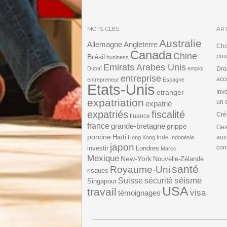
MOTS-CLÉS
ART
Australie
Angleterre
Allemagne
Cho
Canada
Chine
Brésil
pou
business
Emirats Arabes Unis
Dubaï
emploi
Dro
entreprise
acc
entrepreneur
Espagne
Etats-Unis
etranger
Inv
expatriation
un 
expatrié
expatriés
fiscalité
Cré
finance
france
grande-bretagne
grippe
Ges
porcine
Haïti
Inde
aux
Hong Kong
Indonésie
japon
cons
investir
Londres
Maroc
Mexique
New-York
Nouvelle-Zélande
santé
Royaume-Uni
risques
séisme
Suisse
sécurité
Singapour
USA
travail
visa
témoignages