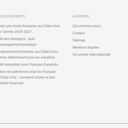
ICLES RÉCENTS
À PROPOS
isir une école française aux Etats Unis
Qui sommes-nous
r l’année 2026-2027.
Contact
its des étrangers : quel
Sitemap
ompagnement juridique
Mentions légales
estissement immobilier aux Etats-Unis :
Vie privée internationale
choix déterminant pour les expatriés
dit Immobilier pour Français Expatriés
tion de patrimoine pour les Français
 États-Unis : comment choisir le bon
eiller financier