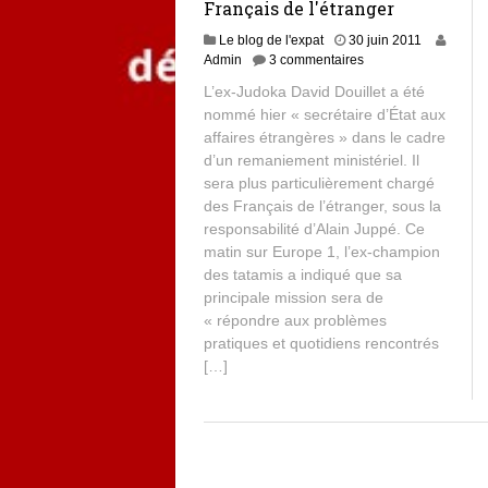
Français de l'étranger
Le blog de l'expat
30 juin 2011
Admin
3 commentaires
L’ex-Judoka David Douillet a été
nommé hier « secrétaire d’État aux
affaires étrangères » dans le cadre
d’un remaniement ministériel. Il
sera plus particulièrement chargé
des Français de l’étranger, sous la
responsabilité d’Alain Juppé. Ce
matin sur Europe 1, l’ex-champion
des tatamis a indiqué que sa
principale mission sera de
« répondre aux problèmes
pratiques et quotidiens rencontrés
[…]