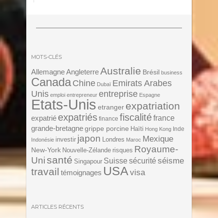
MOTS-CLÉS
Australie
Angleterre
Allemagne
Brésil
business
Canada
Chine
Emirats Arabes
Dubaï
Unis
entreprise
emploi
entrepreneur
Espagne
Etats-Unis
expatriation
etranger
expatriés
fiscalité
expatrié
france
finance
grande-bretagne
grippe porcine
Haïti
Inde
Hong Kong
japon
Mexique
investir
Londres
Indonésie
Maroc
Royaume-
New-York
Nouvelle-Zélande
risques
santé
Uni
séisme
Suisse
sécurité
Singapour
USA
travail
visa
témoignages
ARTICLES RÉCENTS