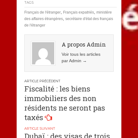
TAGS
,
,
Français de l'étranger
Français expatriés
ministère
,
des affaires étrangères
secrétaire d'état des français
de l'étranger
A propos Admin
Voir tous les articles
par Admin
→
Navigation
Fiscalité : les biens
de
immobiliers des non
l’article
résidents ne seront pas
taxés
Dubaï : des visas de trois