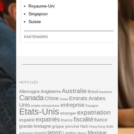
Royaume-Uni
Singapour
Suisse
PARTENAIRES
MOTS-CLÉS
Australie
Angleterre
Allemagne
Brésil
business
Canada
Chine
Emirats Arabes
Dubaï
Unis
entreprise
emploi
entrepreneur
Espagne
Etats-Unis
expatriation
etranger
expatriés
fiscalité
expatrié
france
finance
grande-bretagne
grippe porcine
Haïti
Inde
Hong Kong
japon
Mexique
investir
Londres
Indonésie
Maroc