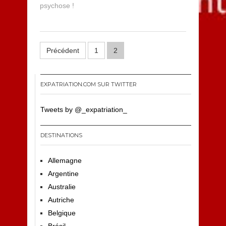
psychose !
Pagination
Précédent
1
2
des
publications
EXPATRIATION.COM SUR TWITTER
Tweets by @_expatriation_
DESTINATIONS
Allemagne
Argentine
Australie
Autriche
Belgique