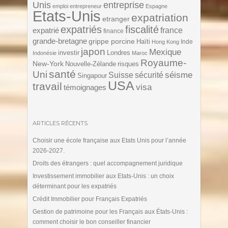
Unis
entreprise
emploi
entrepreneur
Espagne
Etats-Unis
expatriation
etranger
expatriés
fiscalité
expatrié
france
finance
grande-bretagne
grippe porcine
Haïti
Inde
Hong Kong
japon
Mexique
investir
Londres
Indonésie
Maroc
Royaume-
New-York
Nouvelle-Zélande
risques
santé
Uni
séisme
Suisse
sécurité
Singapour
USA
travail
visa
témoignages
ARTICLES RÉCENTS
Choisir une école française aux Etats Unis pour l’année
2026-2027.
Droits des étrangers : quel accompagnement juridique
Investissement immobilier aux Etats-Unis : un choix
déterminant pour les expatriés
Crédit Immobilier pour Français Expatriés
Gestion de patrimoine pour les Français aux États-Unis :
comment choisir le bon conseiller financier