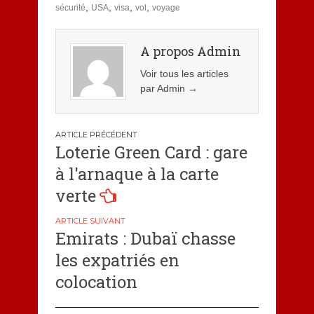
,
,
,
,
sécurité
USA
visa
vol
voyage
A propos Admin
Voir tous les articles
par Admin
→
Navigation
Loterie Green Card : gare
de
à l'arnaque à la carte
l’article
verte
Emirats : Dubaï chasse
les expatriés en
colocation