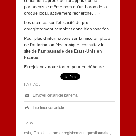
seulement après que j’ai appris que je
partageais le même nom qu’un baron de la
drogue local, activement recherché… »
Les craintes sur l’efficacité du pré-
enregistrement semblent donc bien fondées.
Pour plus d’informations sur la mise en place
de l’autorisation électronique, consultez le
site de
l’ambassade des Etats-Unis en
France.
Et
rejoignez notre forum pour en débattre
.
PARTAGER
Envoyer cet article par email
Imprimer cet article
TAGS
,
,
,
,
esta
Etats-Unis
pré-enregistrement
questionnaire