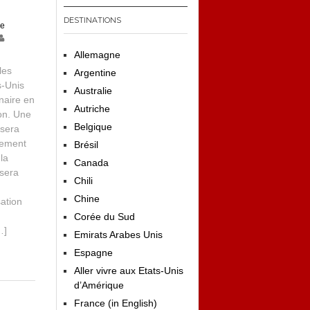
DESTINATIONS
de
Allemagne
les
Argentine
s-Unis
Australie
naire en
Autriche
ion. Une
Belgique
 sera
uement
Brésil
 la
Canada
 sera
Chili
Chine
sation
e
Corée du Sud
…]
Emirats Arabes Unis
Espagne
Aller vivre aux Etats-Unis
d’Amérique
France (in English)