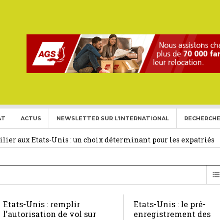
AT
ACTUS
NEWSLETTER SUR L’INTERNATIONAL
RECHERCHE
ise aux Etats Unis pour l’année 2026-2027.
27 février 2026
ier aux Etats-Unis : un choix déterminant pour les expatriés
 Français Expatriés
30 novembre 2025
(Gold Card)
20 mai 2025
Etats-Unis : remplir
Etats-Unis : le pré-
expatriés
2 novembre 2024
l'autorisation de vol sur
enregistrement des