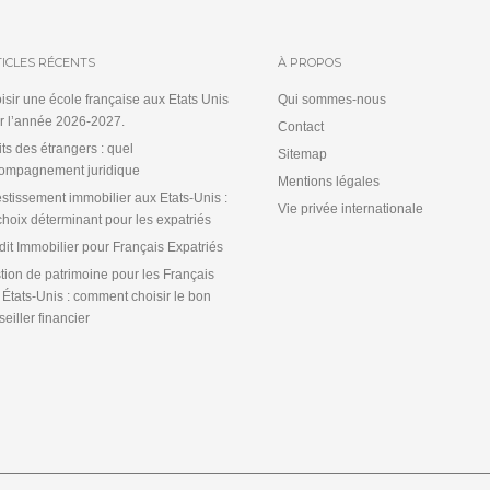
ICLES RÉCENTS
À PROPOS
isir une école française aux Etats Unis
Qui sommes-nous
r l’année 2026-2027.
Contact
its des étrangers : quel
Sitemap
ompagnement juridique
Mentions légales
estissement immobilier aux Etats-Unis :
Vie privée internationale
choix déterminant pour les expatriés
dit Immobilier pour Français Expatriés
tion de patrimoine pour les Français
 États-Unis : comment choisir le bon
eiller financier