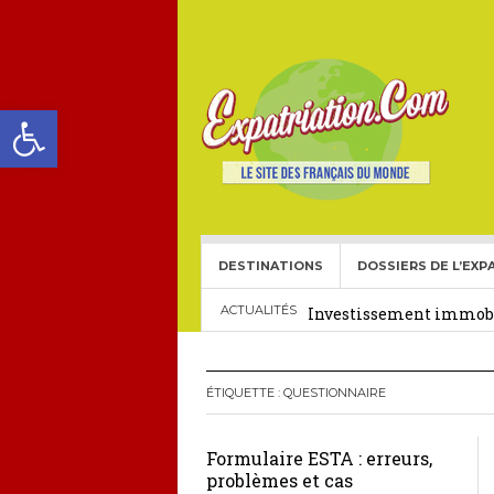
Ouvrir la barre d’outils
DESTINATIONS
DOSSIERS DE L’EXP
Choisir une école frança
Investissement immobil
ACTUALITÉS
29 décembre 2025
Crédit Immobilier pour
ÉTIQUETTE :
QUESTIONNAIRE
Le visa américain Gold 
Formulaire ESTA : erreurs,
Héritage pour Français 
problèmes et cas