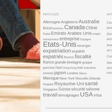
MOTS-CLÉS
ART
Australie
Angleterre
Allemagne
Cho
Canada
Chine
Brésil
pou
business
Emirats Arabes Unis
Dubaï
emploi
Dro
entreprise
acc
entrepreneur
Espagne
Etats-Unis
etranger
Inv
expatriation
un 
expatrié
expatriés
fiscalité
Cré
finance
france
grande-bretagne
grippe
Ges
porcine
Haïti
Inde
aux
Hong Kong
Indonésie
japon
cons
investir
Londres
Maroc
Mexique
New-York
Nouvelle-Zélande
santé
Royaume-Uni
risques
séisme
Suisse
sécurité
Singapour
USA
travail
visa
témoignages