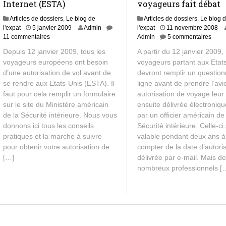
Internet (ESTA)
voyageurs fait débat
Articles de dossiers
,
Le blog de
Articles de dossiers
,
Le blog 
8
l'expat
5 janvier 2009
Admin
l'expat
11 novembre 2008
j
11 commentaires
Admin
5 commentaires
u
Depuis 12 janvier 2009, tous les
A partir du 12 janvier 2009, 
i
voyageurs européens ont besoin
voyageurs partant aux Etat
l
d’une autorisation de vol avant de
devront remplir un question
l
e
se rendre aux Etats-Unis (ESTA). Il
ligne avant de prendre l’av
t
faut pour cela remplir un formulaire
autorisation de voyage leur
2
sur le site du Ministère américain
ensuite délivrée électroniq
0
de la Sécurité intérieure. Nous vous
par un officier américain de
1
donnons ici tous les conseils
Sécurité intérieure. Celle-ci
3
pratiques et la marche à suivre
valable pendant deux ans à
pour obtenir votre autorisation de
compter de la date d’autori
[…]
délivrée par e-mail. Mais d
nombreux professionnels [