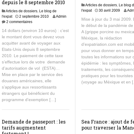
depuis le 8 septembre 2010
Articles de dossiers
,
Le blog 
8
l'expat
30 avril 2009
Adm
Articles de dossiers
,
Le blog de
j
l'expat
2 septembre 2010
Admin
Mise à jour du 3 mai 2009.
u
2 commentaires
le début de la pandémie de
i
14 dollars (environ 10 euros) : c’est
A (grippe porcine ou mexica
l
le montant dont vous devez vous
l
Méxique, la rédaction
e
acquitter avant de voyager aux
d’expatriation.com est mobi
t
Etats-Unis depuis 8 septembre
pour vous donner en temps
2
2010. Le paiement de cette taxe
toutes les informations sur 
0
s’effectue lors de votre demande
épidémie : les symptômes, 
1
d’autorisation de vol (ESTA)…
traitements, les conséquen
3
Mise en place par le service des
pratiques pour les touristes
douanes américaines, elle
(voyage au Méxique et en 
s’applique aux ressortissants
étrangers qui bénéficient du
programme d’exemption […]
Demande de passeport : les
Sea France : ajout de f
tarifs augmentent
pour traverser la Ma
fortement !