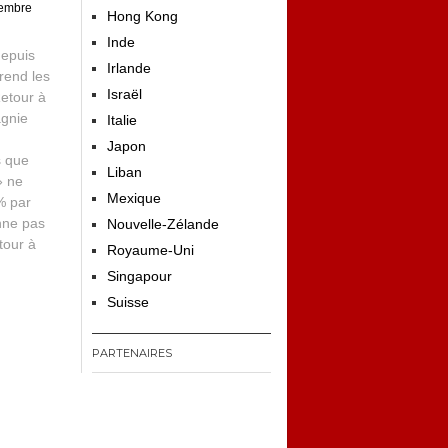
tembre
Hong Kong
Inde
depuis
Irlande
prend les
Israël
Retour à
agnie
Italie
Japon
s que
Liban
» ne
Mexique
% par
nne pas
Nouvelle-Zélande
tour à
Royaume-Uni
Singapour
Suisse
PARTENAIRES