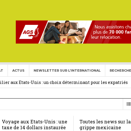
AT
ACTUS
NEWSLETTER SUR L’INTERNATIONAL
RECHERCHE
ise aux Etats Unis pour l’année 2026-2027.
27 février 2026
ier aux Etats-Unis : un choix déterminant pour les expatriés
 Français Expatriés
30 novembre 2025
(Gold Card)
20 mai 2025
Voyage aux Etats-Unis : une
Toutes les news sur la
expatriés
2 novembre 2024
taxe de 14 dollars instaurée
grippe mexicaine