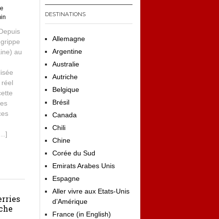
de
DESTINATIONS
in
 Depuis
Allemagne
 grippe
Argentine
ine) au
Australie
lisée
Autriche
 réel
Belgique
cette
Brésil
les
ces
Canada
Chili
[…]
Chine
Corée du Sud
Emirats Arabes Unis
Espagne
Aller vivre aux Etats-Unis
erries
d’Amérique
nche
France (in English)