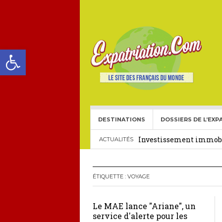
Ouvrir la barre d’outils
DESTINATIONS
DOSSIERS DE L’EXP
Choisir une école frança
Investissement immobil
ACTUALITÉS
29 décembre 2025
Crédit Immobilier pour
ÉTIQUETTE :
VOYAGE
Le visa américain Gold 
Le MAE lance "Ariane", un
Héritage pour Français 
service d'alerte pour les