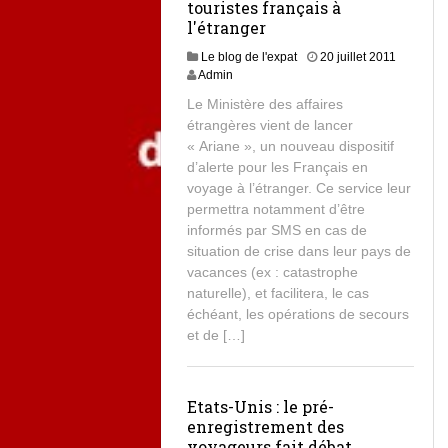
touristes français à
l'étranger
Le blog de l'expat
20 juillet 2011
Admin
Le Ministère des affaires
étrangères vient de lancer
« Ariane », un nouveau dispositif
d’alerte pour les Français en
voyage à l’étranger. Ce service leur
permettra notamment d’être
informés par SMS en cas de
situation de crise dans leur pays de
vacances (ex : catastrophe
naturelle), et facilitera, le cas
échéant, les opérations de secours
et de […]
Etats-Unis : le pré-
enregistrement des
voyageurs fait débat