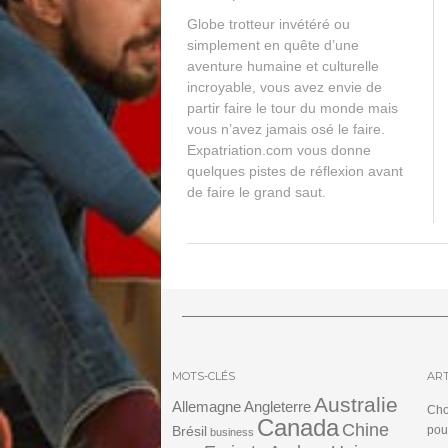
Globe trotteur invétéré ou
simplement en quête d’une
aventure humaine et culturelle
incroyable, vous avez envie de
partir faire le tour du monde mais
vous n’avez jamais osé le faire.
Expatriation.com vous donne
quelques pistes de réflexion avant
de faire le grand saut.
MOTS-CLÉS
ART
Australie
Angleterre
Allemagne
Cho
Canada
Chine
Brésil
pou
business