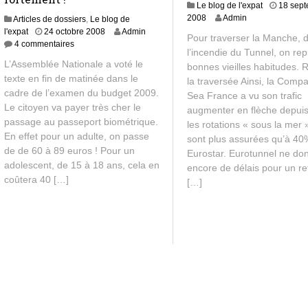
Le blog de l'expat
18 sep
2008
Admin
Articles de dossiers
,
Le blog de
8
l'expat
24 octobre 2008
Admin
Pour traverser la Manche, 
j
4 commentaires
l’incendie du Tunnel, on re
u
L’Assemblée Nationale a voté le
bonnes vieilles habitudes. 
i
texte en fin de matinée dans le
l
la traversée Ainsi, la Comp
cadre de l’examen du budget 2009.
l
Sea France a vu son trafic
e
Le citoyen va payer très cher le
augmenter en flèche depui
t
passage au passeport biométrique.
les rotations « sous la mer 
2
En effet pour un adulte, on passe
sont plus assurées qu’à 40
0
de de 60 à 89 euros ! Pour un
Eurostar. Eurotunnel ne do
1
adolescent, de 15 à 18 ans, cela en
3
encore de délais pour un re
coûtera 40 […]
[…]