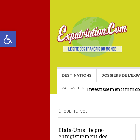
Ouvrir la barre d’outils
DESTINATIONS
DOSSIERS DE L’EXP
Choisir une école frança
Investissement immobil
ACTUALITÉS
29 décembre 2025
Crédit Immobilier pour
ÉTIQUETTE :
VOL
Le visa américain Gold 
Etats-Unis : le pré-
Héritage pour Français 
enregistrement des