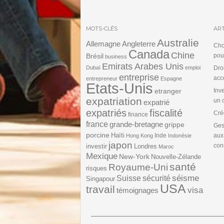
MOTS-CLÉS
ART
Australie
Angleterre
Allemagne
Cho
Canada
Chine
Brésil
pou
business
Emirats Arabes Unis
Dubaï
emploi
Dro
entreprise
acc
entrepreneur
Espagne
Etats-Unis
etranger
Inv
expatriation
un 
expatrié
expatriés
fiscalité
Cré
finance
france
grande-bretagne
grippe
Ges
porcine
Haïti
Inde
aux
Hong Kong
Indonésie
japon
cons
investir
Londres
Maroc
Mexique
New-York
Nouvelle-Zélande
santé
Royaume-Uni
risques
séisme
Suisse
sécurité
Singapour
USA
travail
visa
témoignages