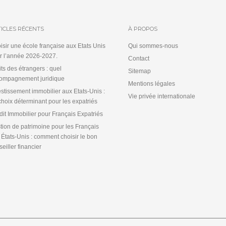
ICLES RÉCENTS
À PROPOS
isir une école française aux Etats Unis
Qui sommes-nous
r l’année 2026-2027.
Contact
its des étrangers : quel
Sitemap
ompagnement juridique
Mentions légales
estissement immobilier aux Etats-Unis :
Vie privée internationale
choix déterminant pour les expatriés
dit Immobilier pour Français Expatriés
tion de patrimoine pour les Français
 États-Unis : comment choisir le bon
eiller financier