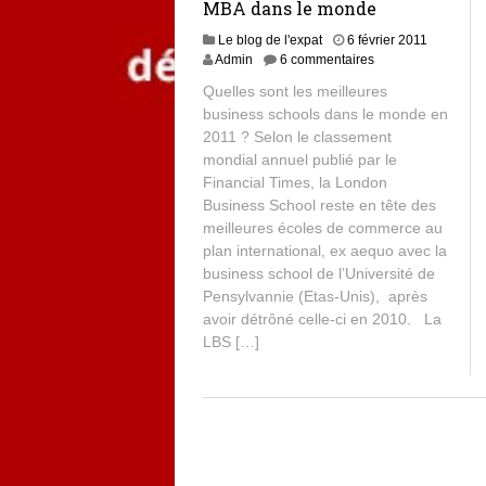
MBA dans le monde
Le blog de l'expat
6 février 2011
Admin
6 commentaires
Quelles sont les meilleures
business schools dans le monde en
2011 ? Selon le classement
mondial annuel publié par le
Financial Times, la London
Business School reste en tête des
meilleures écoles de commerce au
plan international, ex aequo avec la
business school de l’Université de
Pensylvannie (Etas-Unis), après
avoir détrôné celle-ci en 2010. La
LBS […]