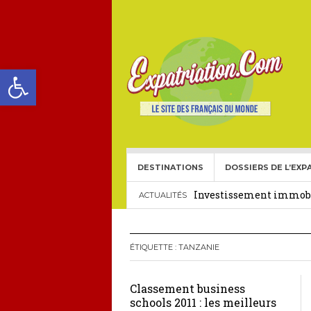
Ouvrir la barre d’outils
DESTINATIONS
DOSSIERS DE L’EXP
Choisir une école frança
Investissement immobil
ACTUALITÉS
29 décembre 2025
Crédit Immobilier pour
ÉTIQUETTE :
TANZANIE
Le visa américain Gold 
Classement business
Héritage pour Français 
schools 2011 : les meilleurs