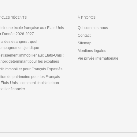
ICLES RÉCENTS
À PROPOS
isir une école française aux Etats Unis
Qui sommes-nous
r l’année 2026-2027.
Contact
its des étrangers : quel
Sitemap
ompagnement juridique
Mentions légales
estissement immobilier aux Etats-Unis :
Vie privée internationale
choix déterminant pour les expatriés
dit Immobilier pour Français Expatriés
tion de patrimoine pour les Français
 États-Unis : comment choisir le bon
eiller financier