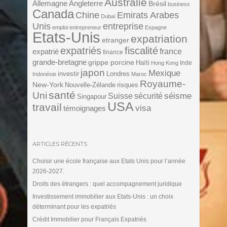
Australie
Angleterre
Allemagne
Brésil
business
Canada
Chine
Emirats Arabes
Dubaï
Unis
entreprise
emploi
entrepreneur
Espagne
Etats-Unis
expatriation
etranger
expatriés
fiscalité
expatrié
france
finance
grande-bretagne
grippe porcine
Haïti
Inde
Hong Kong
japon
Mexique
investir
Londres
Indonésie
Maroc
Royaume-
New-York
Nouvelle-Zélande
risques
santé
Uni
séisme
Suisse
sécurité
Singapour
USA
travail
visa
témoignages
ARTICLES RÉCENTS
Choisir une école française aux Etats Unis pour l’année
2026-2027.
Droits des étrangers : quel accompagnement juridique
Investissement immobilier aux Etats-Unis : un choix
déterminant pour les expatriés
Crédit Immobilier pour Français Expatriés