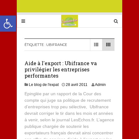
Ouvrir la barre d’outils
ÉTIQUETTE :
UBIFRANCE
Aide à l'export : Ubifrance va
privilégier les entreprises
performantes
Le blog de l'expat
28 avril 2011
Admin
Epinglée par un rapport de la Cour des
compte qui juge sa politique de recrutement
d’entreprises trop peu sélective, Ubifrance
devrait corriger le tir dans les mois et années
à venir, selon le journal LesEchos.fr. L’agence
publique chargée de soutenir les
exportateurs français devrait ainsi concentrer