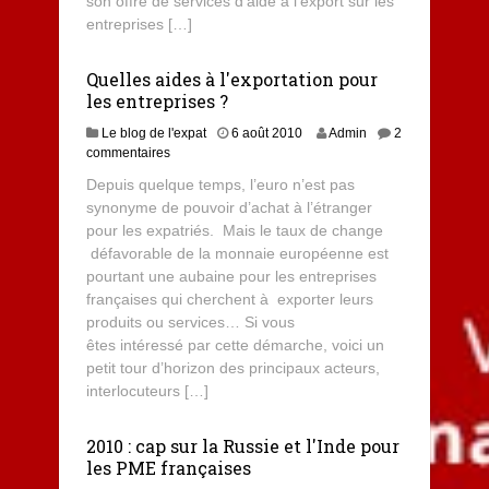
son offre de services d’aide à l’export sur les
entreprises […]
Quelles aides à l'exportation pour
les entreprises ?
Le blog de l'expat
6 août 2010
Admin
2
commentaires
Depuis quelque temps, l’euro n’est pas
synonyme de pouvoir d’achat à l’étranger
pour les expatriés. Mais le taux de change
défavorable de la monnaie européenne est
pourtant une aubaine pour les entreprises
françaises qui cherchent à exporter leurs
produits ou services… Si vous
êtes intéressé par cette démarche, voici un
petit tour d’horizon des principaux acteurs,
interlocuteurs […]
2010 : cap sur la Russie et l'Inde pour
les PME françaises