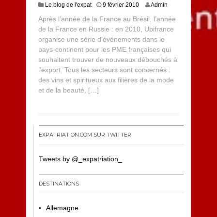
Le blog de l'expat
9 février 2010
Admin
Après l’année de la France au Brésil, l’année
de la France en Russie : en 2010, Ubifrance
organise une série d’événements dans le
pays-continent pour les PME françaises qui
souhaitent trouver de nouveaux débouchés à
l’export. Tous les secteurs sont concernés :
des vins et spiritueux aux filières de la mode
et de la beauté, […]
EXPATRIATION.COM SUR TWITTER
Tweets by @_expatriation_
DESTINATIONS
Allemagne