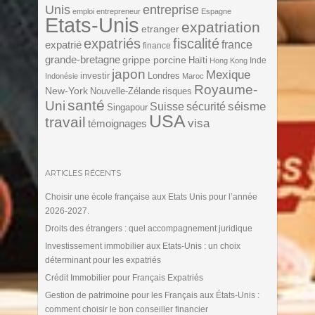
Unis
entreprise
emploi
entrepreneur
Espagne
Etats-Unis
expatriation
etranger
expatriés
fiscalité
expatrié
france
finance
grande-bretagne
grippe porcine
Haïti
Inde
Hong Kong
japon
Mexique
investir
Londres
Indonésie
Maroc
Royaume-
New-York
Nouvelle-Zélande
risques
santé
Uni
séisme
Suisse
sécurité
Singapour
USA
travail
visa
témoignages
ARTICLES RÉCENTS
Choisir une école française aux Etats Unis pour l’année
2026-2027.
Droits des étrangers : quel accompagnement juridique
Investissement immobilier aux Etats-Unis : un choix
déterminant pour les expatriés
Crédit Immobilier pour Français Expatriés
Gestion de patrimoine pour les Français aux États-Unis :
comment choisir le bon conseiller financier