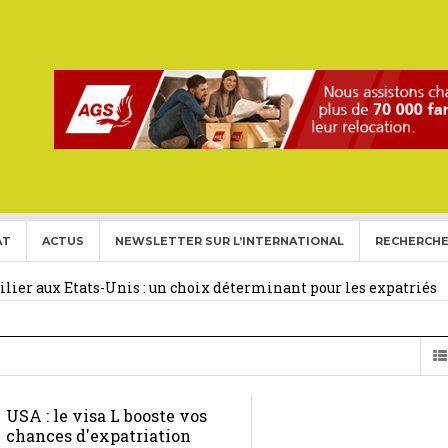
AT
ACTUS
NEWSLETTER SUR L’INTERNATIONAL
RECHERCHE
ise aux Etats Unis pour l’année 2026-2027.
27 février 2026
ier aux Etats-Unis : un choix déterminant pour les expatriés
 Français Expatriés
30 novembre 2025
(Gold Card)
20 mai 2025
USA : le visa L booste vos
expatriés
2 novembre 2024
chances d'expatriation