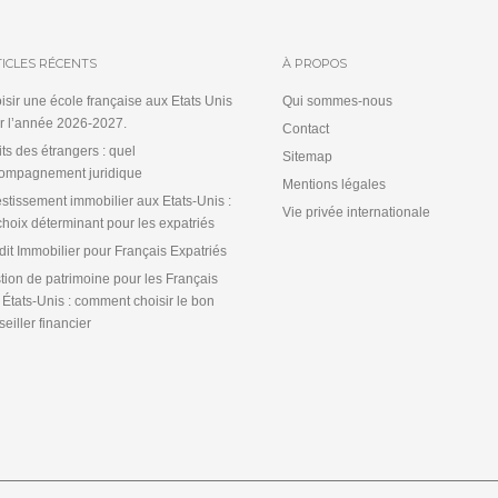
ICLES RÉCENTS
À PROPOS
isir une école française aux Etats Unis
Qui sommes-nous
r l’année 2026-2027.
Contact
its des étrangers : quel
Sitemap
ompagnement juridique
Mentions légales
estissement immobilier aux Etats-Unis :
Vie privée internationale
choix déterminant pour les expatriés
dit Immobilier pour Français Expatriés
tion de patrimoine pour les Français
 États-Unis : comment choisir le bon
eiller financier