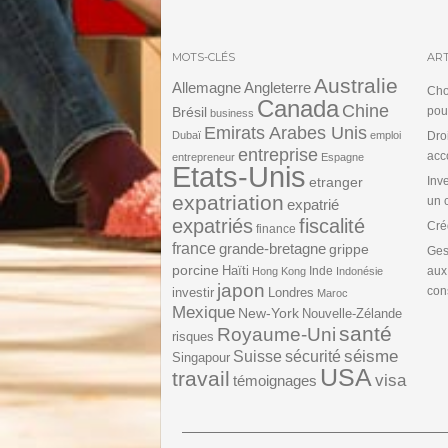
MOTS-CLÉS
ART
Australie
Angleterre
Allemagne
Cho
Canada
Chine
Brésil
pou
business
Emirats Arabes Unis
Dubaï
emploi
Dro
entreprise
acc
entrepreneur
Espagne
Etats-Unis
etranger
Inv
expatriation
un 
expatrié
expatriés
fiscalité
Cré
finance
france
grande-bretagne
grippe
Ges
porcine
Haïti
Inde
aux
Hong Kong
Indonésie
japon
cons
investir
Londres
Maroc
Mexique
New-York
Nouvelle-Zélande
santé
Royaume-Uni
risques
séisme
Suisse
sécurité
Singapour
USA
travail
visa
témoignages