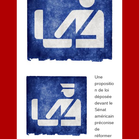
b
r
e
2
0
1
3
Une
propositio
n de loi
déposée
devant le
Sénat
américain
préconise
de
réformer