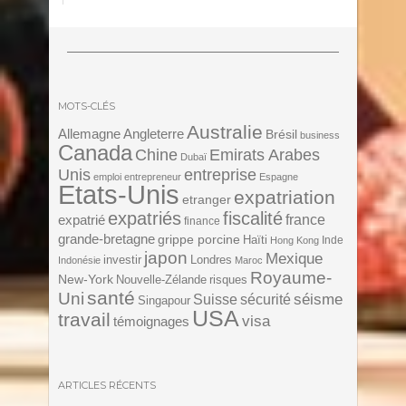
MOTS-CLÉS
Australie
Angleterre
Allemagne
Brésil
business
Canada
Chine
Emirats Arabes
Dubaï
Unis
entreprise
emploi
entrepreneur
Espagne
Etats-Unis
expatriation
etranger
expatriés
fiscalité
expatrié
france
finance
grande-bretagne
grippe porcine
Haïti
Inde
Hong Kong
japon
Mexique
investir
Londres
Indonésie
Maroc
Royaume-
New-York
Nouvelle-Zélande
risques
santé
Uni
séisme
Suisse
sécurité
Singapour
USA
travail
visa
témoignages
ARTICLES RÉCENTS