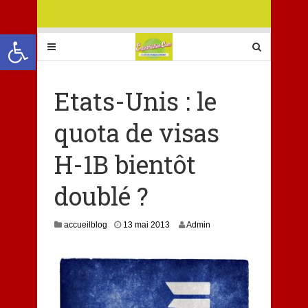
Ouvrir la barre d’outils
Etats-Unis : le
quota de visas
H-1B bientôt
doublé ?
1
accueilblog
13 mai 2013
Admin
4
d
é
c
e
m