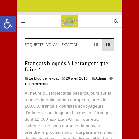
Ouvrir la barre d’outils
ÉTIQUETTE :
VOLCAN EYJAFJÖLL
Français bloqués à l'étranger : que
faire ?
Le blog de l'expat
20 avril 2010
Admin
1 commentaire
A l’heure où l’incertitude pèse toujours sur la
reprise du trafic aérien européen, près de
100.000 français -touristes et voyageurs
d’affaires- sont toujours bloqués à l’étranger,
dont 12.000 aux Etats-Unis. Pour eux,
l’attente dure sans garantie de pouvoir
prendre le prochain avion qui partira vers leur
destination finale, faute de disponibilité. Pour