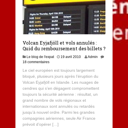
Volcan Eyjafjöll et vols annulés :
Quid du remboursement des billets ?
Le blog de l'expat
19 avril 2010
Admin
18 commentaires
Le ciel européen est toujours largement
bloqué, plusieurs jours après l’éruption du
Volcan Eyjafjöll en Islande. Les nuages de
cendres qui s’en dégagent compromettent
toujours la sécurité aérienne : résultat, un
grand nombre de vols régionaux et
internationaux sont annulés ou retardés
jusqu’à nouvel ordre. Parmi les grandes
compagnies aériennes, seule Air France
prévoit d’opérer […]