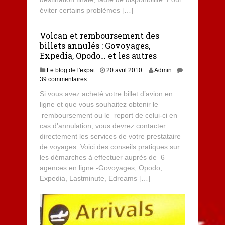
éviter certains problèmes […]
Volcan et remboursement des
billets annulés : Govoyages,
Expedia, Opodo… et les autres
Le blog de l'expat
20 avril 2010
Admin
39 commentaires
Si vous avez acheté votre billet d’avion en
ligne et que vous souhaitez obtenir le
remboursement ou le report de celui-ci en
cas d’annulation, vous devrez contacter
directement les services de votre prestataire
de voyages. Voici des conseils pratiques sur
les démarches à effectuer auprès de 6
agences en ligne -Govoyages, Opodo,
Expedia, Lastminute, Edreams […]