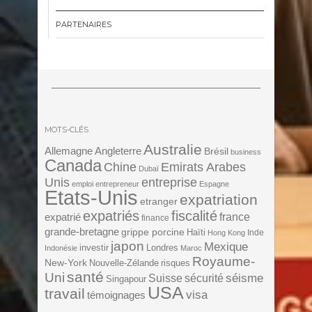
PARTENAIRES
MOTS-CLÉS
Australie
Angleterre
Allemagne
Brésil
business
Canada
Chine
Emirats Arabes
Dubaï
Unis
entreprise
emploi
entrepreneur
Espagne
Etats-Unis
expatriation
etranger
expatriés
fiscalité
expatrié
france
finance
grande-bretagne
grippe porcine
Haïti
Inde
Hong Kong
japon
Mexique
investir
Londres
Indonésie
Maroc
Royaume-
New-York
Nouvelle-Zélande
risques
santé
Uni
séisme
Suisse
sécurité
Singapour
USA
travail
visa
témoignages