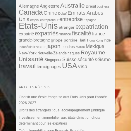
Australie
Angleterre
Allemagne
Brésil
business
Canada
Chine
Emirats Arabes
Dubaï
Unis
entreprise
emploi
entrepreneur
Espagne
Etats-Unis
expatriation
etranger
expatriés
fiscalité
expatrié
france
finance
grande-bretagne
grippe porcine
Haïti
Inde
Hong Kong
japon
Mexique
investir
Londres
Indonésie
Maroc
Royaume-
New-York
Nouvelle-Zélande
risques
santé
Uni
séisme
Suisse
sécurité
Singapour
USA
travail
visa
témoignages
ARTICLES RÉCENTS
Choisir une école française aux Etats Unis pour l’année
2026-2027.
Droits des étrangers : quel accompagnement juridique
Investissement immobilier aux Etats-Unis : un choix
déterminant pour les expatriés
Crédit Immobilier pour Français Expatriés