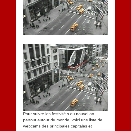
e
2
0
1
3
Pour suivre les festivité s du nouvel an
partout autour du monde, voici une liste de
webcams des principales capitales et