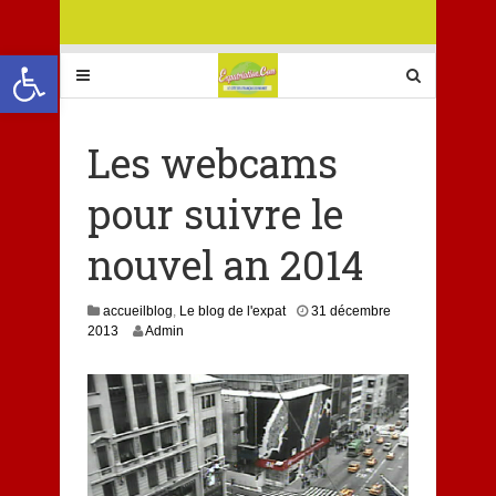
Ouvrir la barre d’outils
Les webcams
pour suivre le
nouvel an 2014
accueilblog
,
Le blog de l'expat
31 décembre
3
2013
Admin
1
d
é
c
e
m
b
r