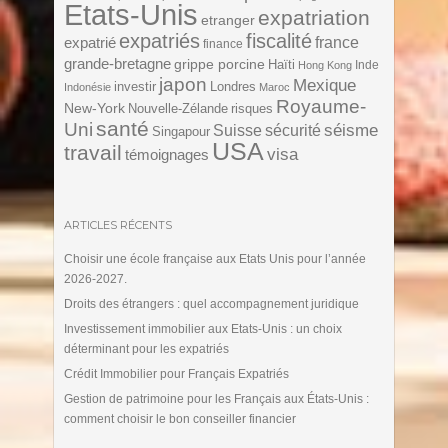
Etats-Unis
expatriation
etranger
expatriés
fiscalité
expatrié
france
finance
grande-bretagne
grippe porcine
Haïti
Inde
Hong Kong
japon
Mexique
investir
Londres
Indonésie
Maroc
Royaume-
New-York
Nouvelle-Zélande
risques
santé
Uni
séisme
Suisse
sécurité
Singapour
USA
travail
visa
témoignages
ARTICLES RÉCENTS
Choisir une école française aux Etats Unis pour l’année
2026-2027.
Droits des étrangers : quel accompagnement juridique
Investissement immobilier aux Etats-Unis : un choix
déterminant pour les expatriés
Crédit Immobilier pour Français Expatriés
Gestion de patrimoine pour les Français aux États-Unis :
comment choisir le bon conseiller financier