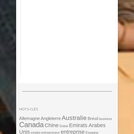
MOTS-CLÉS
Australie
Angleterre
Allemagne
Brésil
business
Canada
Chine
Emirats Arabes
Dubaï
Unis
entreprise
emploi
entrepreneur
Espagne