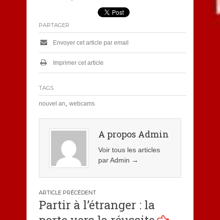
PARTAGER
Envoyer cet article par email
Imprimer cet article
TAGS
,
nouvel an
webcams
A propos Admin
Voir tous les articles
par Admin
→
Navigation
Partir à l’étranger : la
de