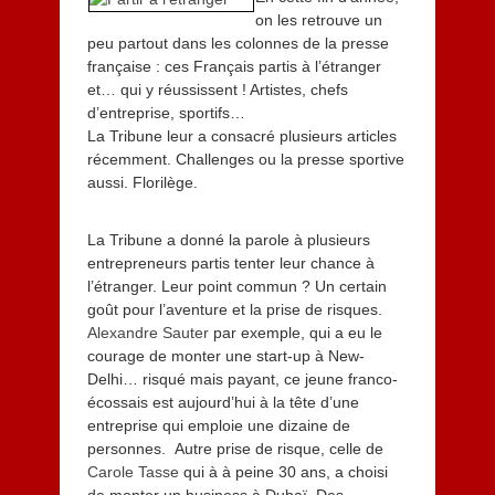
m
on les retrouve un
b
peu partout dans les colonnes de la presse
r
e
française : ces Français partis à l’étranger
2
et… qui y réussissent ! Artistes, chefs
0
d’entreprise, sportifs…
1
La Tribune leur a consacré plusieurs articles
3
récemment. Challenges ou la presse sportive
aussi. Florilège.
La Tribune a donné la parole à plusieurs
entrepreneurs partis tenter leur chance à
l’étranger. Leur point commun ? Un certain
goût pour l’aventure et la prise de risques.
Alexandre Sauter
par exemple, qui a eu le
courage de monter une start-up à New-
Delhi… risqué mais payant, ce jeune franco-
écossais est aujourd’hui à la tête d’une
entreprise qui emploie une dizaine de
personnes. Autre prise de risque, celle de
Carole Tasse
qui à à peine 30 ans, a choisi