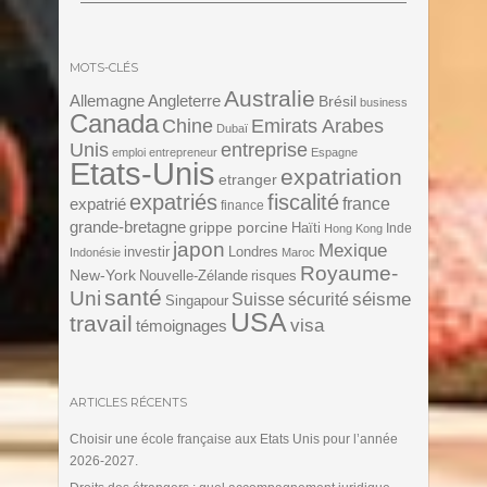
MOTS-CLÉS
Australie
Angleterre
Allemagne
Brésil
business
Canada
Chine
Emirats Arabes
Dubaï
Unis
entreprise
emploi
entrepreneur
Espagne
Etats-Unis
expatriation
etranger
expatriés
fiscalité
expatrié
france
finance
grande-bretagne
grippe porcine
Haïti
Inde
Hong Kong
japon
Mexique
investir
Londres
Indonésie
Maroc
Royaume-
New-York
Nouvelle-Zélande
risques
santé
Uni
séisme
Suisse
sécurité
Singapour
USA
travail
visa
témoignages
ARTICLES RÉCENTS
Choisir une école française aux Etats Unis pour l’année
2026-2027.