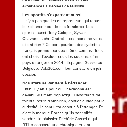
de monter un business à Dubaï. Des
expériences auréolées de réussite !
Les sportifs s’expatrient aussi
Il n’y a pas que les entrepreneurs qui tentent
leur chance hors de nos frontières. Les
sportifs aussi. Tony Galopin, Sylvain
Chavanel, John Gadret… ces noms ne vous
disent rien ? Ce sont pourtant des cyclistes
français prometteurs ou même connus. Tous
ont choisi d’évoluer sous les couleurs d’un
pays étranger en 2014 : Espagne, Suisse ou
Belgique.
Vélo101.com
leur consacre un joli
dossier.
Nos stars se vendent à l’étranger
Enfin, il y en a pour qui l’hexagone est
devenu vraiment trop exigu. Débordants de
talents, pétris d’ambition, gonflés à bloc par la
curiosité, ils sont ultra connus à l’étranger. Et
c’est la marque France qu’ils sont allés
vendre : le pâtissier Frédéric Cassel à qui
RTL
a consacré une chronique et tant