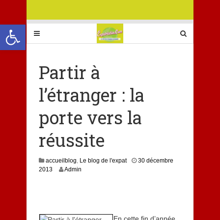
Ouvrir la barre d’outils
Partir à
l’étranger : la
porte vers la
réussite
accueilblog
,
Le blog de l'expat
30 décembre
3
2013
Admin
0
d
é
c
e
En cette fin d’année,