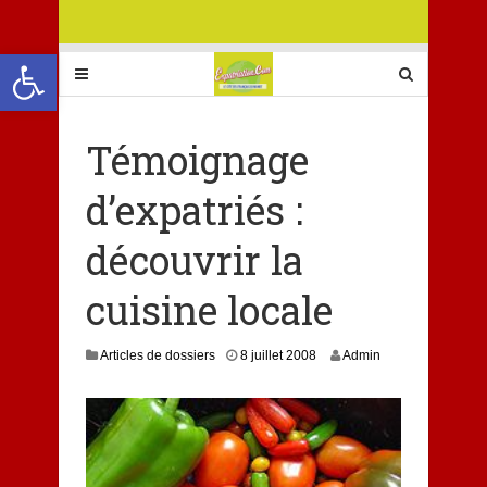
Ouvrir la barre d’outils
Témoignage
d’expatriés :
découvrir la
cuisine locale
7
Articles de dossiers
8 juillet 2008
Admin
j
u
i
l
l
e