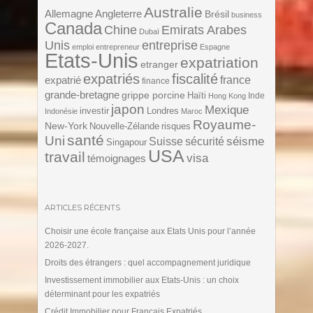
Australie
Angleterre
Allemagne
Brésil
business
Canada
Chine
Emirats Arabes
Dubaï
Unis
entreprise
emploi
entrepreneur
Espagne
Etats-Unis
expatriation
etranger
expatriés
fiscalité
expatrié
france
finance
grande-bretagne
grippe porcine
Haïti
Inde
Hong Kong
japon
Mexique
investir
Londres
Indonésie
Maroc
Royaume-
New-York
Nouvelle-Zélande
risques
santé
Uni
séisme
Suisse
sécurité
Singapour
USA
travail
visa
témoignages
ARTICLES RÉCENTS
Choisir une école française aux Etats Unis pour l’année
2026-2027.
Droits des étrangers : quel accompagnement juridique
Investissement immobilier aux Etats-Unis : un choix
déterminant pour les expatriés
Crédit Immobilier pour Français Expatriés