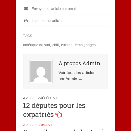
Envoyer cet article par email
Imprimer cet article
TAGS
,
,
,
amérique du sud
chili
cuisine
témoignages
A propos Admin
Voir tous les articles
par Admin
→
Navigation
12 députés pour les
de
expatriés
l’article