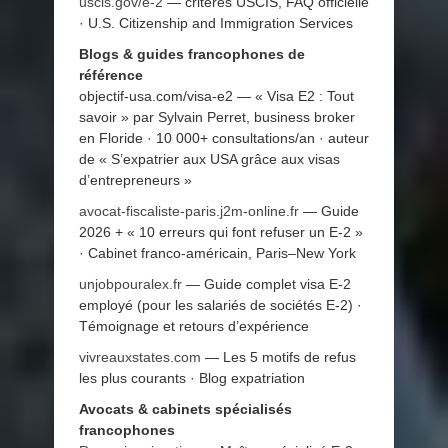
uscis.gov/e-2
— critères USCIS, FAQ officielle
· U.S. Citizenship and Immigration Services
Blogs & guides francophones de
référence
objectif-usa.com/visa-e2 — « Visa E2 : Tout
savoir » par Sylvain Perret, business broker
en Floride · 10 000+ consultations/an · auteur
de « S’expatrier aux USA grâce aux visas
d’entrepreneurs »
avocat-fiscaliste-paris.j2m-online.fr
— Guide
2026 + « 10 erreurs qui font refuser un E-2 »
· Cabinet franco-américain, Paris–New York
unjobpouralex.fr
— Guide complet visa E-2
employé (pour les salariés de sociétés E-2) ·
Témoignage et retours d’expérience
vivreauxstates.com
— Les 5 motifs de refus
les plus courants · Blog expatriation
Avocats & cabinets spécialisés
francophones