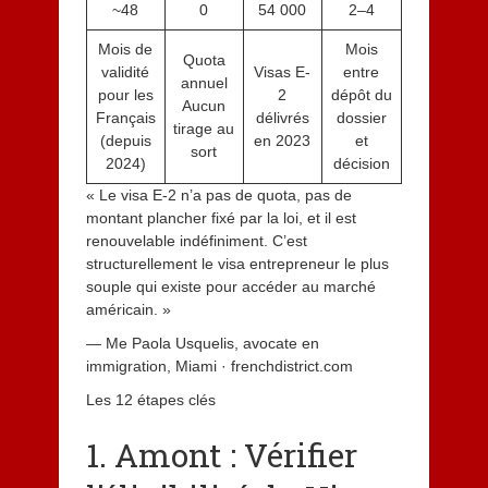
~48
0
54 000
2–4
Mois de
Mois
Quota
validité
Visas E-
entre
annuel
pour les
2
dépôt du
Aucun
Français
délivrés
dossier
tirage au
(depuis
en 2023
et
sort
2024)
décision
« Le visa E-2 n’a pas de quota, pas de
montant plancher fixé par la loi, et il est
renouvelable indéfiniment. C’est
structurellement le visa entrepreneur le plus
souple qui existe pour accéder au marché
américain. »
— Me Paola Usquelis, avocate en
immigration, Miami · frenchdistrict.com
Les 12 étapes clés
1. Amont : Vérifier