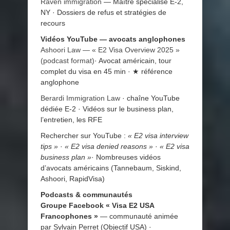
Raven immigration
— Maître spécialisé E-2,
NY · Dossiers de refus et stratégies de
recours
Vidéos YouTube — avocats anglophones
Ashoori Law — « E2 Visa Overview 2025 »
(podcast format)
· Avocat américain, tour
complet du visa en 45 min · ★ référence
anglophone
Berardi Immigration Law
· chaîne YouTube
dédiée E-2 · Vidéos sur le business plan,
l’entretien, les RFE
Rechercher sur YouTube :
« E2 visa interview
tips »
·
« E2 visa denied reasons »
·
« E2 visa
business plan »
· Nombreuses vidéos
d’avocats américains (Tannebaum, Siskind,
Ashoori, RapidVisa)
Podcasts & communautés
Groupe Facebook « Visa E2 USA
Francophones »
— communauté animée
par Sylvain Perret (Objectif USA) ·