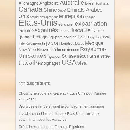
Australie
Angleterre
Allemagne
Brésil
business
Canada
Chine
Emirats Arabes
Dubaï
Unis
entreprise
emploi
entrepreneur
Espagne
Etats-Unis
expatriation
etranger
expatriés
fiscalité
expatrié
france
finance
grande-bretagne
grippe porcine
Haïti
Inde
Hong Kong
japon
Mexique
investir
Londres
Indonésie
Maroc
Royaume-
New-York
Nouvelle-Zélande
risques
santé
Uni
séisme
Suisse
sécurité
Singapour
USA
travail
visa
témoignages
ARTICLES RÉCENTS
Choisir une école française aux Etats Unis pour l’année
2026-2027.
Droits des étrangers : quel accompagnement juridique
Investissement immobilier aux Etats-Unis : un choix
déterminant pour les expatriés
Crédit Immobilier pour Français Expatriés