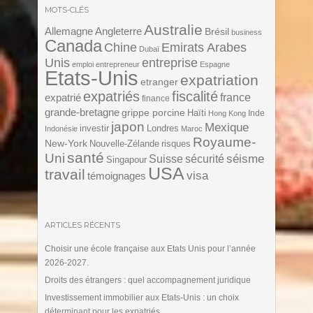
MOTS-CLÉS
Australie
Angleterre
Allemagne
Brésil
business
Canada
Chine
Emirats Arabes
Dubaï
Unis
entreprise
emploi
entrepreneur
Espagne
Etats-Unis
expatriation
etranger
expatriés
fiscalité
expatrié
france
finance
grande-bretagne
grippe porcine
Haïti
Inde
Hong Kong
japon
Mexique
investir
Londres
Indonésie
Maroc
Royaume-
New-York
Nouvelle-Zélande
risques
santé
Uni
séisme
Suisse
sécurité
Singapour
USA
travail
visa
témoignages
ARTICLES RÉCENTS
Choisir une école française aux Etats Unis pour l’année
2026-2027.
Droits des étrangers : quel accompagnement juridique
Investissement immobilier aux Etats-Unis : un choix
déterminant pour les expatriés