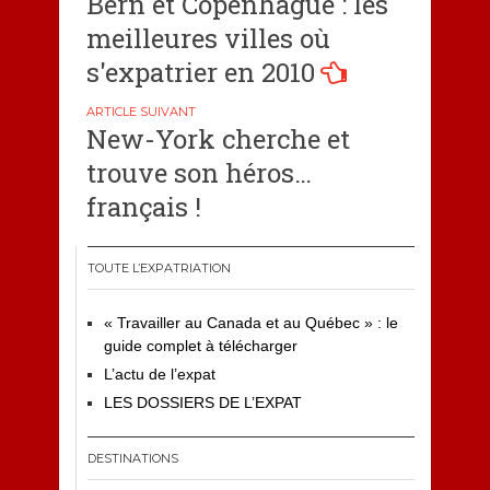
Bern et Copenhague : les
de
meilleures villes où
l’article
s'expatrier en 2010
New-York cherche et
trouve son héros…
français !
TOUTE L’EXPATRIATION
« Travailler au Canada et au Québec » : le
guide complet à télécharger
L’actu de l’expat
LES DOSSIERS DE L’EXPAT
DESTINATIONS