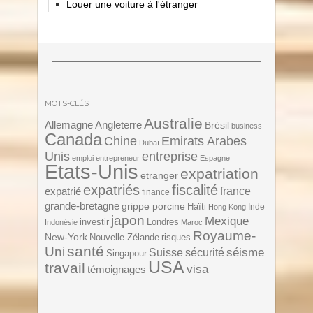
Louer une voiture à l'étranger
MOTS-CLÉS
Australie
Angleterre
Allemagne
Brésil
business
Canada
Chine
Emirats Arabes
Dubaï
Unis
entreprise
emploi
entrepreneur
Espagne
Etats-Unis
expatriation
etranger
expatriés
fiscalité
expatrié
france
finance
grande-bretagne
grippe porcine
Haïti
Inde
Hong Kong
japon
Mexique
investir
Londres
Indonésie
Maroc
Royaume-
New-York
Nouvelle-Zélande
risques
santé
Uni
séisme
Suisse
sécurité
Singapour
USA
travail
visa
témoignages