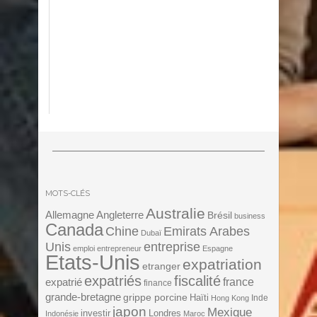
MOTS-CLÉS
Australie
Angleterre
Allemagne
Brésil
business
Canada
Chine
Emirats Arabes
Dubaï
Unis
entreprise
emploi
entrepreneur
Espagne
Etats-Unis
expatriation
etranger
expatriés
fiscalité
expatrié
france
finance
grande-bretagne
grippe porcine
Haïti
Inde
Hong Kong
japon
Mexique
investir
Londres
Indonésie
Maroc