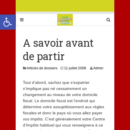
Ouvrir la barre d’outils
A savoir avant
de partir
8
Articles de dossiers
11 juillet 2008
Admin
j
u
Tout d’abord, sachez que s’expatrier
i
n’implique pas né cessairement un
l
l
changement au niveau de votre domicile
e
fiscal. Le domicile fiscal est l’endroit qui
t
détermine votre assujettissement aux règles
2
fiscales et donc le pays où vous allez payer
0
vos impôts. C’est généralement votre Centre
1
d’Impôts habituel qui vous renseignera à ce
3