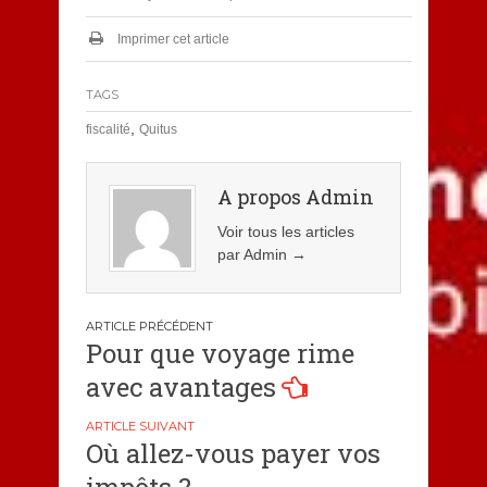
Imprimer cet article
TAGS
,
fiscalité
Quitus
A propos Admin
Voir tous les articles
par Admin
→
Navigation
Pour que voyage rime
de
avec avantages
l’article
Où allez-vous payer vos