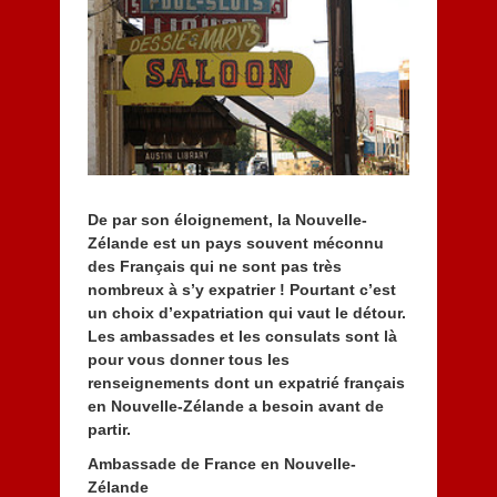
e
m
b
r
e
2
0
1
4
De par son éloignement, la Nouvelle-
Zélande est un pays souvent méconnu
des Français qui ne sont pas très
nombreux à s’y expatrier ! Pourtant c’est
un choix d’expatriation qui vaut le détour.
Les ambassades et les consulats sont là
pour vous donner tous les
renseignements dont un expatrié français
en Nouvelle-Zélande a besoin avant de
partir.
Ambassade de France en Nouvelle-
Zélande