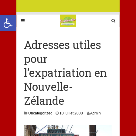
Ouvrir la barre d’outils
Adresses utiles
pour
l’expatriation en
Nouvelle-
Zélande
2
Uncategorized
10 juillet 2008
Admin
s
e
p
t