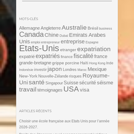
MOTS-CLÉS
Australie
Angleterre
Allemagne
Brésil
business
Canada
Chine
Emirats Arabes
Dubaï
Unis
entreprise
emploi
entrepreneur
Espagne
Etats-Unis
expatriation
etranger
expatriés
fiscalité
expatrié
france
finance
grande-bretagne
grippe porcine
Haïti
Inde
Hong Kong
japon
Mexique
investir
Londres
Indonésie
Maroc
Royaume-
New-York
Nouvelle-Zélande
risques
santé
Uni
séisme
Suisse
sécurité
Singapour
USA
travail
visa
témoignages
ARTICLES RÉCENTS
Choisir une école française aux Etats Unis pour l’année
2026-2027.