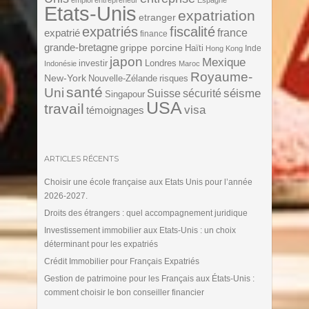
emploi
entrepreneur
Espagne
Etats-Unis
expatriation
etranger
expatriés
fiscalité
expatrié
france
finance
grande-bretagne
grippe porcine
Haïti
Inde
Hong Kong
japon
Mexique
investir
Londres
Indonésie
Maroc
Royaume-
New-York
Nouvelle-Zélande
risques
santé
Uni
séisme
Suisse
sécurité
Singapour
USA
travail
visa
témoignages
ARTICLES RÉCENTS
Choisir une école française aux Etats Unis pour l’année
2026-2027.
Droits des étrangers : quel accompagnement juridique
Investissement immobilier aux Etats-Unis : un choix
déterminant pour les expatriés
Crédit Immobilier pour Français Expatriés
Gestion de patrimoine pour les Français aux États-Unis :
comment choisir le bon conseiller financier