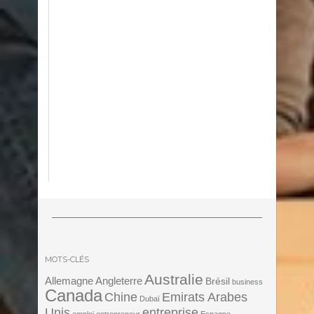
MOTS-CLÉS
Australie
Angleterre
Allemagne
Brésil
business
Canada
Chine
Emirats Arabes
Dubaï
Unis
entreprise